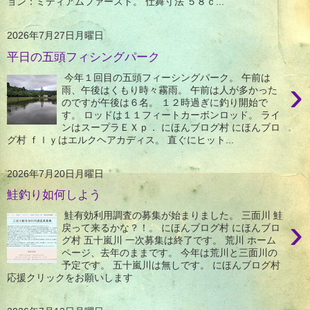
ョン：ミディアムファースト。 仕舞寸法 ５８ｃ...
2026年7月27日月曜日
平日の五頭フィシングパーク
今年１回目の五頭フィーシングパーク。 午前は
›
雨、午後はくもり時々霧雨。 午前は人が多かった
のですが午後は６名。 １２時過ぎに釣り開始で
す。 ロッドは１１フィートカーボンロッド。 ライ
ンはスープラＥＸｐ． にほんブログ村 にほんブロ
グ村 ｆｌｙはエルクヘアカディス。 直ぐにヒット...
2026年7月20日月曜日
鮭釣り如何しよう
鮭有効利用調査の募集が始まりました。 三面川 鮭
›
戻って来るかな？！。 にほんブログ村 にほんブロ
グ村 五十嵐川 一次募集は終了です。 荒川 ホーム
ページ、去年のままです。 今年は荒川と三面川の
予定です。 五十嵐川は無しです。 にほんブログ村
応援クリックをお願いします