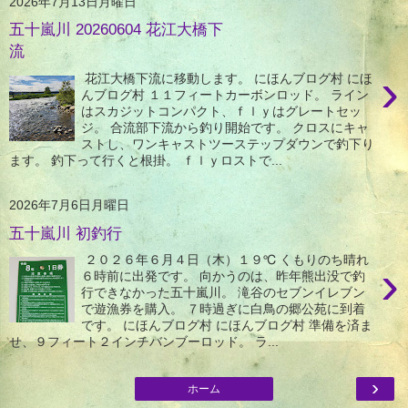
2026年7月13日月曜日
五十嵐川 20260604 花江大橋下
流
›
花江大橋下流に移動します。 にほんブログ村 にほ
んブログ村 １１フィートカーボンロッド。 ライン
はスカジットコンパクト、ｆｌｙはグレートセッ
ジ。 合流部下流から釣り開始です。 クロスにキャ
ストし、ワンキャストツーステップダウンで釣下り
ます。 釣下って行くと根掛。 ｆｌｙロストで...
2026年7月6日月曜日
五十嵐川 初釣行
２０２６年６月４日（木）１９℃ くもりのち晴れ
›
６時前に出発です。 向かうのは、昨年熊出没で釣
行できなかった五十嵐川。 滝谷のセブンイレブン
で遊漁券を購入。 ７時過ぎに白鳥の郷公苑に到着
です。 にほんブログ村 にほんブログ村 準備を済ま
せ、９フィート２インチバンブーロッド。 ラ...
›
ホーム