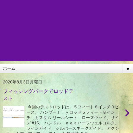
▼
2026年8月3日月曜日
フィッシングパークでロッドテ
スト
›
今回のテストロッドは、５フィート８インチ３ピ
ース。 バンブーｆｌｙロッド５フィート８イン
チ カスタム リールシート ローズウッド、サイ
ズ #16。 ハンドル ａａａハーフウェルコルク。
ラインガイド シルバースネークガイド。 アクシ