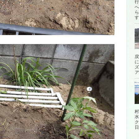
行
へ
ら
す
戻
に
ズ
ア
村
水
ク
日