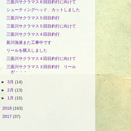
三面川サクラマス６回目釣行に向けて
シューティングヘッド、カットしました
三面川サクラマス５回目釣行
三面川サクラマス５回目釣行に向けて
三面川サクラマス４回目釣行
新川漁港また工事中です
リールを購入しました
三面川サクラマス４回目釣行に向けて
三面川サクラマス３回目釣行 リール
が・・・
►
3月
(14)
►
2月
(13)
►
1月
(15)
►
2018
(163)
►
2017
(37)