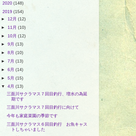
►
2020
(148)
▼
2019
(154)
►
12月
(12)
►
11月
(10)
►
10月
(12)
►
9月
(13)
►
8月
(10)
►
7月
(13)
►
6月
(14)
►
5月
(15)
▼
4月
(13)
三面川サクラマス７回目釣行、増水の為延
期です
三面川サクラマス７回目釣行に向けて
今年も家庭菜園の季節です
三面川サクラマス６回目釣行 お魚キャス
トしちゃいました