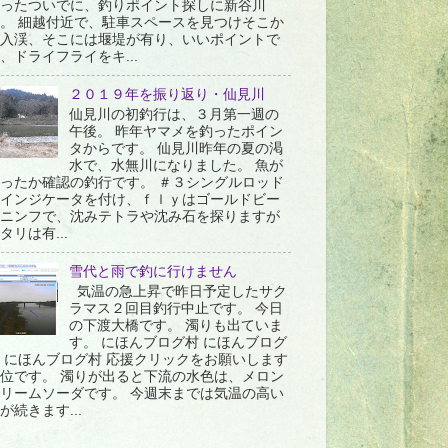
ったついでに、釣りポイント探しに新谷川
。 細越付近で、駐車スペースを見つけそこか
入渓、そこには堰堤が有り、いいポイントで
、ドライフライをキ...
２０１９年を振り返り・仙見川
仙見川の初釣行は、３月第一週の
午後。 昨年ヤマメを釣ったポイン
タからです。 仙見川昨年の夏の渇
水で、水無川になりました。 魚が
ったか確認の釣行です。 ＃３シングルロッド
インジケータを付け、ｆｌｙはゴールドビー
ニンフで、沈みテトラや沈み石を探りますが
タリは有...
雪代と雨で釣に行けません
気温の急上昇で昨日予定したサク
ラマス２回目釣行中止です。 今日
の下渡大橋です。 濁りも出ていま
す。 にほんブログ村 にほんブログ
 にほんブログ村 応援クリックをお願いします
位です。 濁りが出ると下流の水色は、メロン
リームソーダです。 今週末までは気温の高い
が続きます...