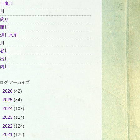
十嵐川
川
釣り
面川
濃川水系
川
谷川
出川
内川
ログ アーカイブ
►
2026
(42)
►
2025
(84)
►
2024
(109)
►
2023
(114)
►
2022
(124)
►
2021
(126)