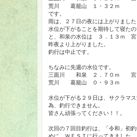
荒川 葛籠山 １・３２ｍ
です。
雨は、２７日の夜には上がりました
水位が下がることを期待して寝たの
と、和泉の水位は ３．１３ｍ
宮
昨夜より上がりました。
釣行は中止です。
ちなみに先週の水位です。
三面川 和泉 ２．７０ｍ 宮
荒川 葛籠山 ０・９３ｍ
水位が下がる２９日は、サクラマス
為、釣行できません。
皆さん頑張ってください！！。
次回の７回目釣行は、「令和」初釣
めに、ＷＥＳＴに行ってきました。