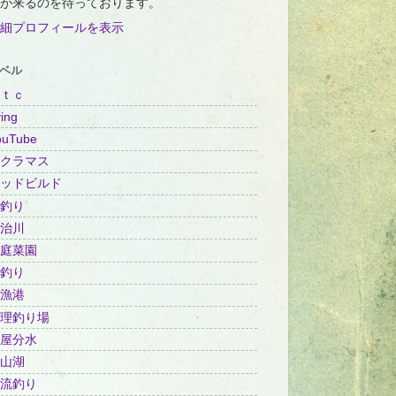
が来るのを待っております。
細プロフィールを表示
ベル
ｔｃ
ing
ouTube
クラマス
ッドビルド
釣り
治川
庭菜園
釣り
漁港
理釣り場
屋分水
山湖
流釣り