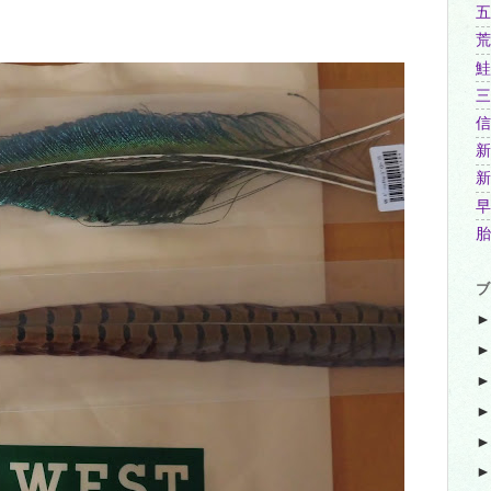
五
荒
鮭
三
信
新
新
早
胎
ブ