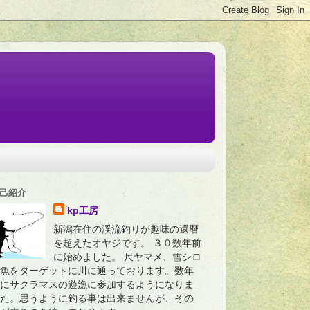
己紹介
kp工房
新潟在住の渓流釣りが趣味の還暦
を超えたオヤジです。 ３０数年前
に始めました。 尺ヤマメ、雪シロ
魚をターゲットに川に通っております。数年
にサクラマスの遊漁に参加するようになりま
た。思うように釣る事は出来ませんが、その