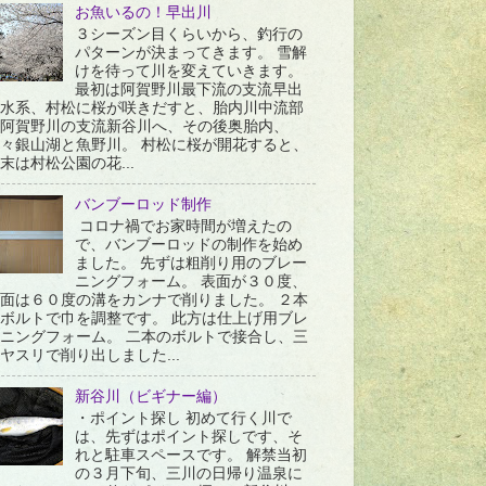
お魚いるの！早出川
３シーズン目くらいから、釣行の
パターンが決まってきます。 雪解
けを待って川を変えていきます。
最初は阿賀野川最下流の支流早出
水系、村松に桜が咲きだすと、胎内川中流部
阿賀野川の支流新谷川へ、その後奥胎内、
々銀山湖と魚野川。 村松に桜が開花すると、
末は村松公園の花...
バンブーロッド制作
コロナ禍でお家時間が増えたの
で、バンブーロッドの制作を始め
ました。 先ずは粗削り用のブレー
ニングフォーム。 表面が３０度、
面は６０度の溝をカンナで削りました。 ２本
ボルトで巾を調整です。 此方は仕上げ用ブレ
ニングフォーム。 二本のボルトで接合し、三
ヤスリで削り出しました...
新谷川（ビギナー編）
・ポイント探し 初めて行く川で
は、先ずはポイント探しです、そ
れと駐車スペースです。 解禁当初
の３月下旬、三川の日帰り温泉に