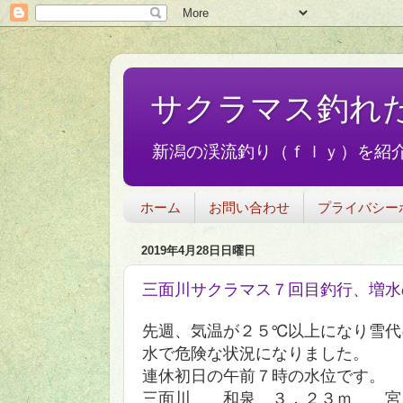
サクラマス釣れ
新潟の渓流釣り（ｆｌｙ）を紹介
ホーム
お問い合わせ
プライバシー
2019年4月28日日曜日
三面川サクラマス７回目釣行、増水
先週、気温が２５℃以上になり雪代
水で危険な状況になりました。
連休初日の午前７時の水位です。
三面川 和泉 ３．２３ｍ 宮