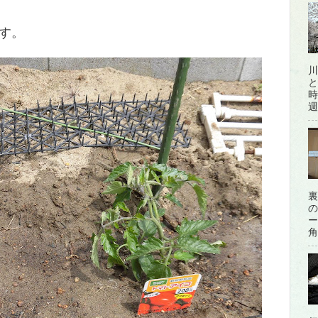
す。
川
と
時
週
裏
の
ー
角