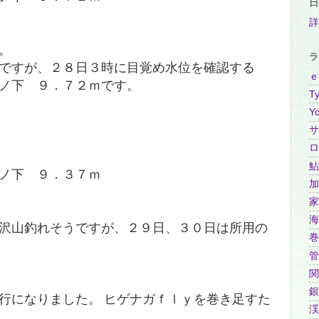
日
詳
。
ラ
ですが、２８日３時に目覚め水位を確認する
ｅ
ノ下 ９．７２ｍです。
Ty
Y
サ
ロ
鮎
ノ下 ９．３７ｍ
加
家
海
沢山釣れそうですが、
２９日、３０日は所用の
巻
管
関
銀
行になりました。
ヒゲナガｆｌｙを巻き足すた
渓