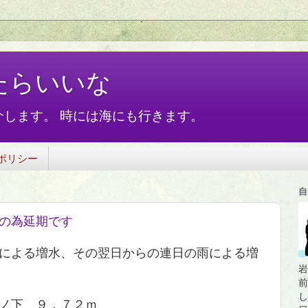
たらいいな
します。 時には海にも行きます。
ポリシー
自
の為延期です
による増水、その翌日からの連日の雨による増
岩
前
し
ノ下 ９．７２ｍ