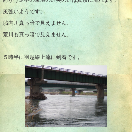
向かう途中の東港の煙突の煙は真横に流れます。
風強いようです。
胎内川真っ暗で見えません。
荒川も真っ暗で見えません。
５時半に羽越線上流に到着です。