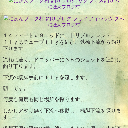
にほんブログ村
にほんブログ村
１４フィート＃９ロッドに、トリプルデンシテー、
ｆｌｙはチューブｆｌｙを
結び、鉄橋下流から釣り
下ります。
流れは速く、ドロッパーに３Ｂのショットを追加し
釣り下ります。
下流の橋脚手前にｆｌｙを流します。
朝一です。
何度も何度も同じ場所を探ります。
しかしアタリ無く下流へ移動し、橋脚下流を探りま
す。