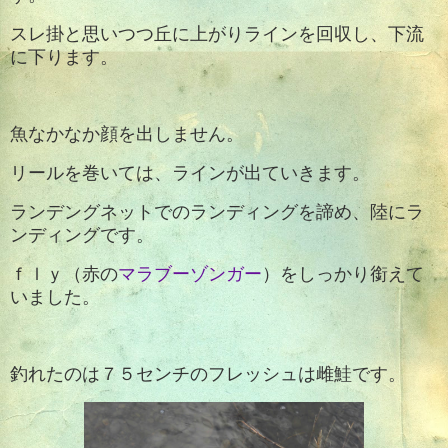
スレ掛と思いつつ丘に上がりラインを回収し、下流
に下ります。
魚なかなか顔を出しません。
リールを巻いては、ラインが出ていきます。
ランデングネットでのランディングを諦め、陸にラ
ンディングです。
ｆｌｙ（赤の
マラブーゾンガー
）をしっかり銜えて
いました。
釣れたのは７５センチのフレッシュは雌鮭です。