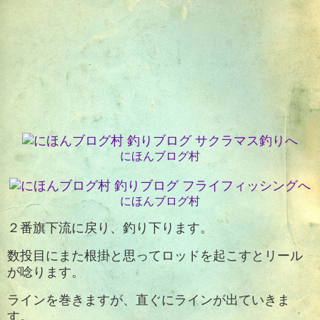
にほんブログ村
にほんブログ村
２番旗下流に戻り、釣り下ります。
数投目にまた根掛と思ってロッドを起こすとリール
が唸ります。
ラインを巻きますが、直ぐにラインが出ていきま
す。