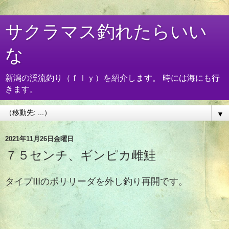
サクラマス釣れたらいい
な
新潟の渓流釣り（ｆｌｙ）を紹介します。 時には海にも行
きます。
▼
2021年11月26日金曜日
７５センチ、ギンピカ雌鮭
タイプⅢのポリリーダを外し釣り再開です。