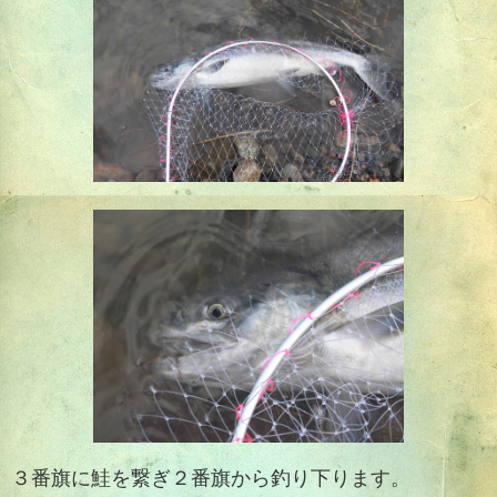
３番旗に鮭を繋ぎ２番旗から釣り下ります。