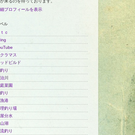
が来るのを待っております。
細プロフィールを表示
ベル
ｔｃ
ing
ouTube
クラマス
ッドビルド
釣り
治川
庭菜園
釣り
漁港
理釣り場
屋分水
山湖
流釣り