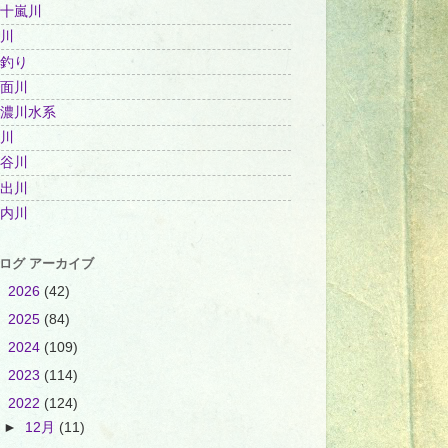
十嵐川
川
釣り
面川
濃川水系
川
谷川
出川
内川
ログ アーカイブ
►
2026
(42)
►
2025
(84)
►
2024
(109)
►
2023
(114)
▼
2022
(124)
►
12月
(11)