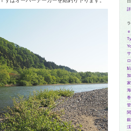
ｌｙはオーバーテーカーを結釣り下ります。
日
詳
ラ
ｅ
Ty
Y
サ
ロ
鮎
加
家
海
巻
管
関
銀
渓