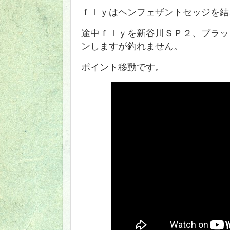
ｆｌｙはヘンフェザントセッジを結
途中ｆｌｙを新谷川ＳＰ２、ブラッ
ンしますが釣れません。
ポイント移動です。