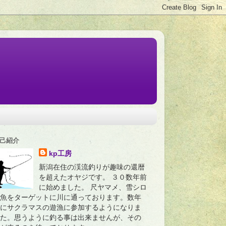
己紹介
kp工房
新潟在住の渓流釣りが趣味の還暦
を超えたオヤジです。 ３０数年前
に始めました。 尺ヤマメ、雪シロ
魚をターゲットに川に通っております。数年
にサクラマスの遊漁に参加するようになりま
た。思うように釣る事は出来ませんが、その