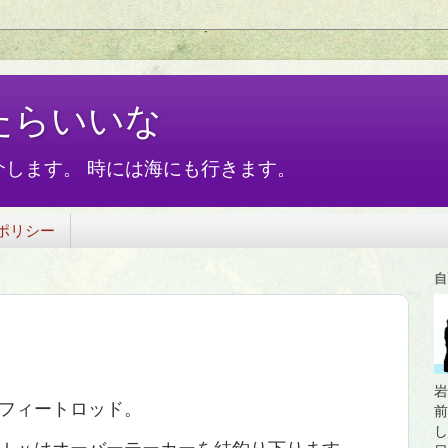
たらいいな
します。 時には海にも行きます。
ポリシー
自
岩
フィートロッド。
前
し