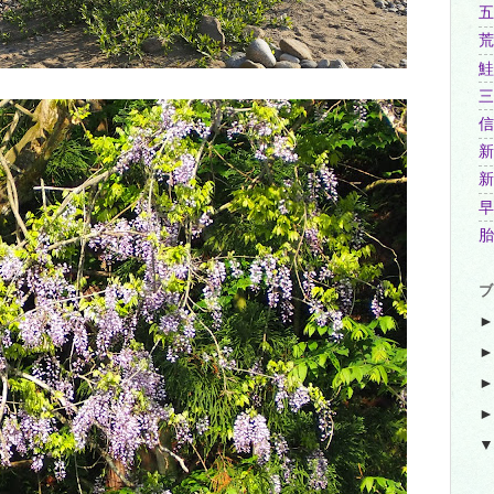
五
荒
鮭
三
信
新
新
早
胎
ブ