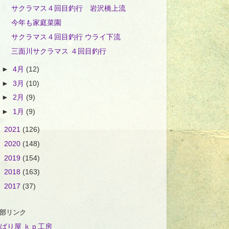
サクラマス４回目釣行 岩沢橋上流
今年も家庭菜園
サクラマス４回目釣行 ウライ下流
三面川サクラマス ４回目釣行
►
4月
(12)
►
3月
(10)
►
2月
(9)
►
1月
(9)
►
2021
(126)
►
2020
(148)
►
2019
(154)
►
2018
(163)
►
2017
(37)
部リンク
ばり屋 ｋｐ工房