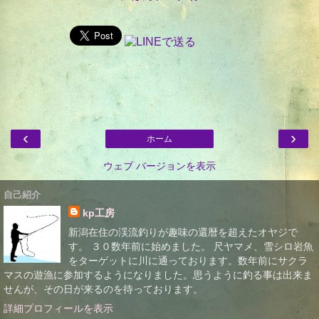
‹
›
ホーム
ウェブ バージョンを表示
自己紹介
kp工房
新潟在住の渓流釣りが趣味の還暦を超えたオヤジで
す。 ３０数年前に始めました。 尺ヤマメ、雪シロ岩魚
をターゲットに川に通っております。数年前にサクラ
マスの遊漁に参加するようになりました。思うように釣る事は出来ま
せんが、その日が来るのを待っております。
詳細プロフィールを表示