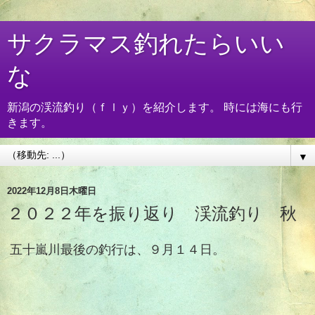
サクラマス釣れたらいい
な
新潟の渓流釣り（ｆｌｙ）を紹介します。 時には海にも行
きます。
▼
2022年12月8日木曜日
２０２２年を振り返り 渓流釣り 秋
五十嵐川最後の釣行は、９月１４日。