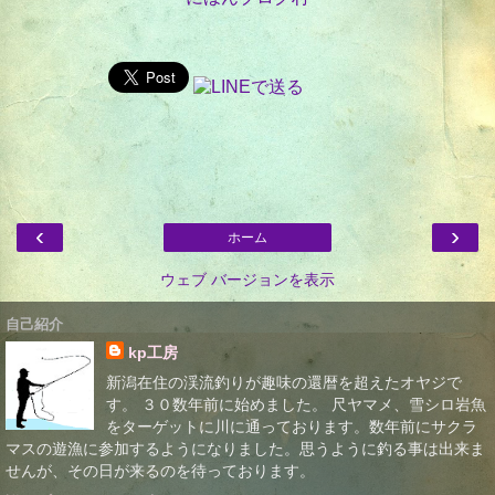
‹
›
ホーム
ウェブ バージョンを表示
自己紹介
kp工房
新潟在住の渓流釣りが趣味の還暦を超えたオヤジで
す。 ３０数年前に始めました。 尺ヤマメ、雪シロ岩魚
をターゲットに川に通っております。数年前にサクラ
マスの遊漁に参加するようになりました。思うように釣る事は出来ま
せんが、その日が来るのを待っております。