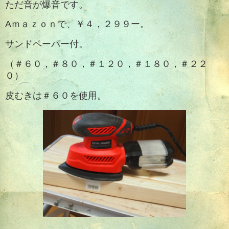
ただ音が爆音です。
Aｍａｚｏｎで、￥４，２９９ー。
サンドペーパー付。
（＃６０，＃８０，＃１２０，＃１８０，＃２２
０）
皮むきは＃６０を使用。