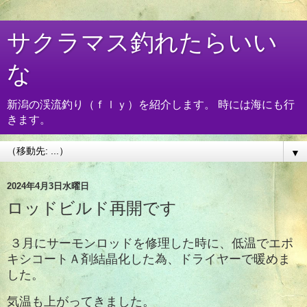
サクラマス釣れたらいい
な
新潟の渓流釣り（ｆｌｙ）を紹介します。 時には海にも行
きます。
▼
2024年4月3日水曜日
ロッドビルド再開です
３月にサーモンロッドを修理した時に、低温でエポ
キシコートＡ剤結晶化した為、ドライヤーで暖めま
した。
気温も上がってきました。