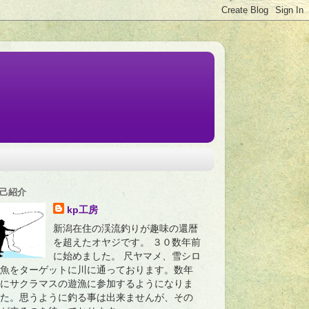
己紹介
kp工房
新潟在住の渓流釣りが趣味の還暦
を超えたオヤジです。 ３０数年前
に始めました。 尺ヤマメ、雪シロ
魚をターゲットに川に通っております。数年
にサクラマスの遊漁に参加するようになりま
た。思うように釣る事は出来ませんが、その