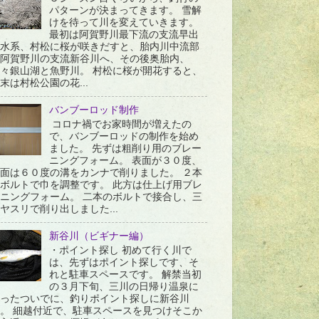
パターンが決まってきます。 雪解
けを待って川を変えていきます。
最初は阿賀野川最下流の支流早出
水系、村松に桜が咲きだすと、胎内川中流部
阿賀野川の支流新谷川へ、その後奥胎内、
々銀山湖と魚野川。 村松に桜が開花すると、
末は村松公園の花...
バンブーロッド制作
コロナ禍でお家時間が増えたの
で、バンブーロッドの制作を始め
ました。 先ずは粗削り用のブレー
ニングフォーム。 表面が３０度、
面は６０度の溝をカンナで削りました。 ２本
ボルトで巾を調整です。 此方は仕上げ用ブレ
ニングフォーム。 二本のボルトで接合し、三
ヤスリで削り出しました...
新谷川（ビギナー編）
・ポイント探し 初めて行く川で
は、先ずはポイント探しです、そ
れと駐車スペースです。 解禁当初
の３月下旬、三川の日帰り温泉に
ったついでに、釣りポイント探しに新谷川
。 細越付近で、駐車スペースを見つけそこか