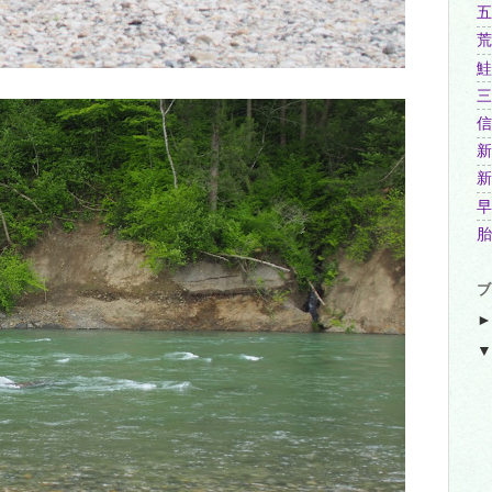
五
荒
鮭
三
信
新
新
早
胎
ブ