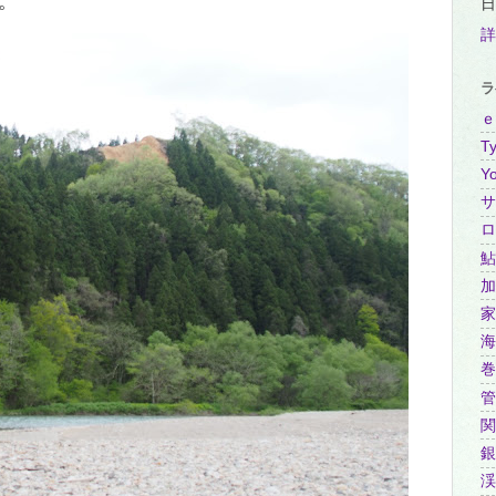
。
日
詳
ラ
ｅ
Ty
Y
サ
ロ
鮎
加
家
海
巻
管
関
銀
渓