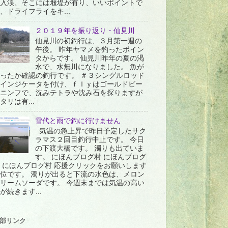
入渓、そこには堰堤が有り、いいポイントで
、ドライフライをキ...
２０１９年を振り返り・仙見川
仙見川の初釣行は、３月第一週の
午後。 昨年ヤマメを釣ったポイン
タからです。 仙見川昨年の夏の渇
水で、水無川になりました。 魚が
ったか確認の釣行です。 ＃３シングルロッド
インジケータを付け、ｆｌｙはゴールドビー
ニンフで、沈みテトラや沈み石を探りますが
タリは有...
雪代と雨で釣に行けません
気温の急上昇で昨日予定したサク
ラマス２回目釣行中止です。 今日
の下渡大橋です。 濁りも出ていま
す。 にほんブログ村 にほんブログ
 にほんブログ村 応援クリックをお願いします
位です。 濁りが出ると下流の水色は、メロン
リームソーダです。 今週末までは気温の高い
が続きます...
部リンク