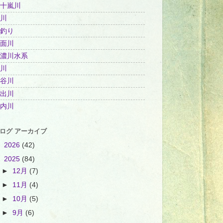
十嵐川
川
釣り
面川
濃川水系
川
谷川
出川
内川
ログ アーカイブ
►
2026
(42)
▼
2025
(84)
►
12月
(7)
►
11月
(4)
►
10月
(5)
►
9月
(6)