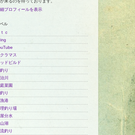
が来るのを待っております。
細プロフィールを表示
ベル
ｔｃ
ing
ouTube
クラマス
ッドビルド
釣り
治川
庭菜園
釣り
漁港
理釣り場
屋分水
山湖
流釣り