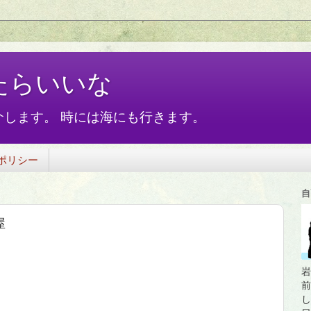
たらいいな
します。 時には海にも行きます。
ポリシー
自
屋
岩
前
し