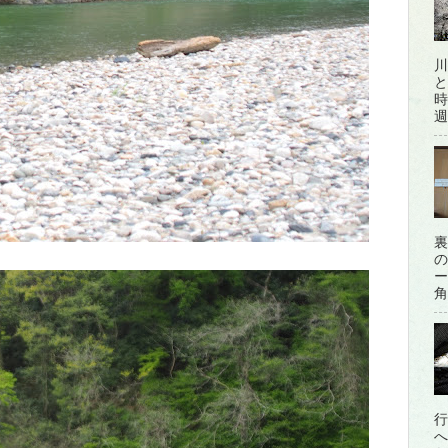
川
と
時
週
裏
の
ー
角
行
へ