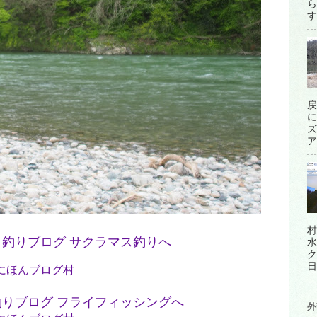
ら
す
戻
に
ズ
ア
村
水
ク
日
にほんブログ村
外