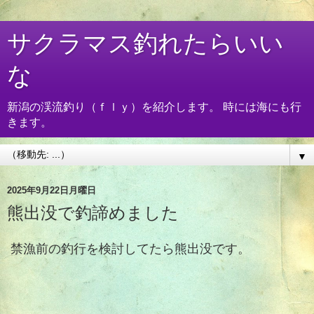
サクラマス釣れたらいい
な
新潟の渓流釣り（ｆｌｙ）を紹介します。 時には海にも行
きます。
▼
2025年9月22日月曜日
熊出没で釣諦めました
禁漁前の釣行を検討
してたら熊出没です。