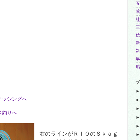
五
荒
鮭
三
信
新
新
早
胎
ブ
右のラインがＲＩＯのＳｋａｇ