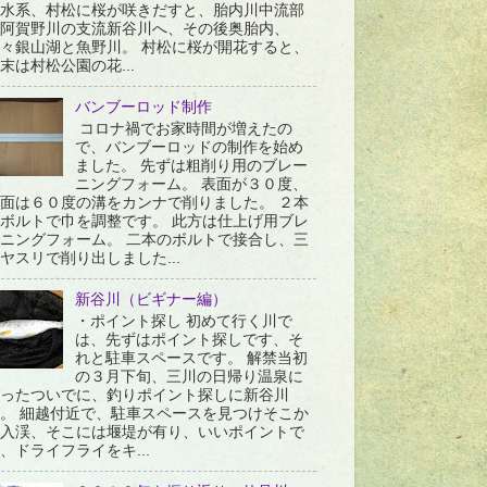
水系、村松に桜が咲きだすと、胎内川中流部
阿賀野川の支流新谷川へ、その後奥胎内、
々銀山湖と魚野川。 村松に桜が開花すると、
末は村松公園の花...
バンブーロッド制作
コロナ禍でお家時間が増えたの
で、バンブーロッドの制作を始め
ました。 先ずは粗削り用のブレー
ニングフォーム。 表面が３０度、
面は６０度の溝をカンナで削りました。 ２本
ボルトで巾を調整です。 此方は仕上げ用ブレ
ニングフォーム。 二本のボルトで接合し、三
ヤスリで削り出しました...
新谷川（ビギナー編）
・ポイント探し 初めて行く川で
は、先ずはポイント探しです、そ
れと駐車スペースです。 解禁当初
の３月下旬、三川の日帰り温泉に
ったついでに、釣りポイント探しに新谷川
。 細越付近で、駐車スペースを見つけそこか
入渓、そこには堰堤が有り、いいポイントで
、ドライフライをキ...