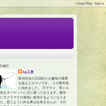
己紹介
kp工房
新潟在住の渓流釣りが趣味の還暦
を超えたオヤジです。 ３０数年前
に始めました。 尺ヤマメ、雪シロ
魚をターゲットに川に通っております。数年
にサクラマスの遊漁に参加するようになりま
た。思うように釣る事は出来ませんが、その