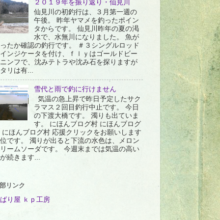
２０１９年を振り返り・仙見川
仙見川の初釣行は、３月第一週の
午後。 昨年ヤマメを釣ったポイン
タからです。 仙見川昨年の夏の渇
水で、水無川になりました。 魚が
ったか確認の釣行です。 ＃３シングルロッド
インジケータを付け、ｆｌｙはゴールドビー
ニンフで、沈みテトラや沈み石を探りますが
タリは有...
雪代と雨で釣に行けません
気温の急上昇で昨日予定したサク
ラマス２回目釣行中止です。 今日
の下渡大橋です。 濁りも出ていま
す。 にほんブログ村 にほんブログ
 にほんブログ村 応援クリックをお願いします
位です。 濁りが出ると下流の水色は、メロン
リームソーダです。 今週末までは気温の高い
が続きます...
部リンク
ばり屋 ｋｐ工房