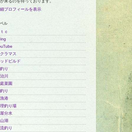
が来るのを待っております。
細プロフィールを表示
ベル
ｔｃ
ing
ouTube
クラマス
ッドビルド
釣り
治川
庭菜園
釣り
漁港
理釣り場
屋分水
山湖
流釣り