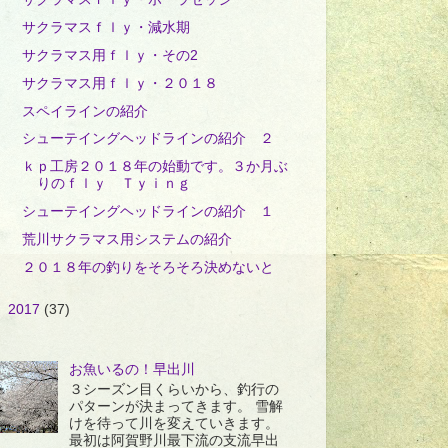
サクラマスｆｌｙ・減水期
サクラマス用ｆｌｙ・その2
サクラマス用ｆｌｙ・２０１８
スペイラインの紹介
シューテイングヘッドラインの紹介 ２
ｋｐ工房２０１８年の始動です。３か月ぶ
りのｆｌｙ Ｔｙｉｎｇ
シューテイングヘッドラインの紹介 １
荒川サクラマス用システムの紹介
２０１８年の釣りをそろそろ決めないと
►
2017
(37)
お魚いるの！早出川
３シーズン目くらいから、釣行の
パターンが決まってきます。 雪解
けを待って川を変えていきます。
最初は阿賀野川最下流の支流早出