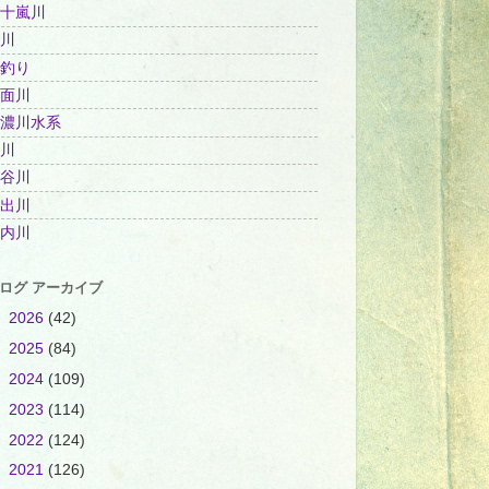
十嵐川
川
釣り
面川
濃川水系
川
谷川
出川
内川
ログ アーカイブ
►
2026
(42)
►
2025
(84)
►
2024
(109)
►
2023
(114)
►
2022
(124)
►
2021
(126)