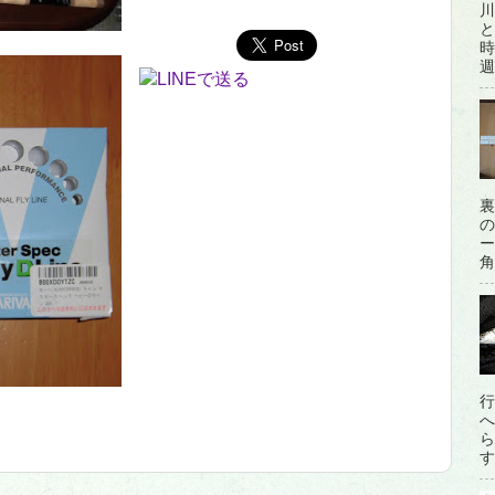
川
と
時
週
裏
の
ー
角
行
へ
ら
す