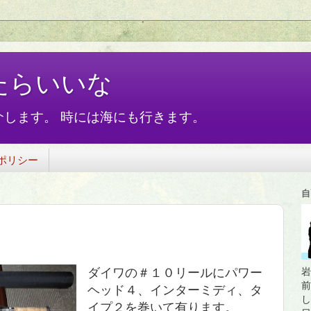
たらいいな
します。 時には海にも行きます。
ポリシー
自
ダイワの＃１０リールにパワー
岩
前
ヘッド４、インターミディ、タ
し
イプ２を巻いて有ります。