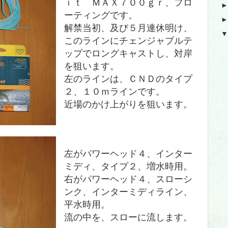
ｉｔ ＭＡＸ７００ｇｒ、フロ
ーティングです。
解禁当初、及び５月連休明け、
このラインにチェンジャブルテ
ップでロングキャストし、対岸
を狙います。
左のラインは、ＣＮＤのタイプ
２、１０ｍラインです。
近場のかけ上がりを狙います。
左がパワーヘッド４、
インター
ミディ、タイプ２、
増水時用。
右が
パワーヘッド４、スローシ
ンク、
インターミディライン、
平水時用。
流の中を、スローに流します。