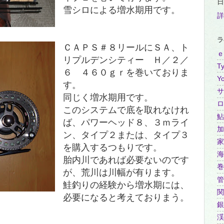
日
雪シロによる増水期用です。
詳
ラ
ＣＡＰＳ＃８リールに
ＳＡ、ト
ｅ
リプルデンシティー Ｈ／２／
Ty
６ ４６０ｇｒを巻いておりま
Y
す。
サ
同じく増水期用です。
ロ
このシステムで底を取れなけれ
鮎
ば、パワーヘッド８、３ｍライ
加
ン、タイプ２または、タイプ３
家
を購入するつもりです。
海
胎内川であれば必要ないのです
巻
が、荒川は川幅が有ります。
管
鮭釣りの経験から増水期には、
関
必要になると考えておりまう。
銀
渓