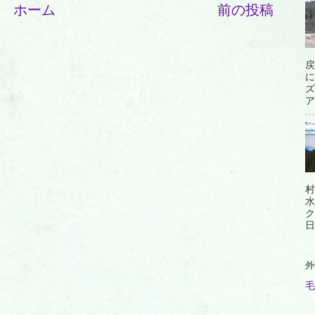
ホーム
前の投稿
戻
に
ズ
ア
村
水
ク
日
外
毛