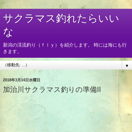
サクラマス釣れたらいい
な
新潟の渓流釣り（ｆｌｙ）を紹介します。 時には海にも行
きます。
▼
2018年3月14日水曜日
加治川サクラマス釣りの準備Ⅱ