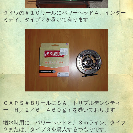
ダイワの＃１０リールにパワーヘッド４、インター
ミディ、タイプ２を巻いて有ります。
ＣＡＰＳ＃８リールに
ＳＡ、トリプルデンシティ
ー Ｈ／２／６ ４６０ｇｒを巻いております。
増水時用に、パワーヘッド８、３ｍライン、タイプ
２または、タイプ３を購入するつもりです。