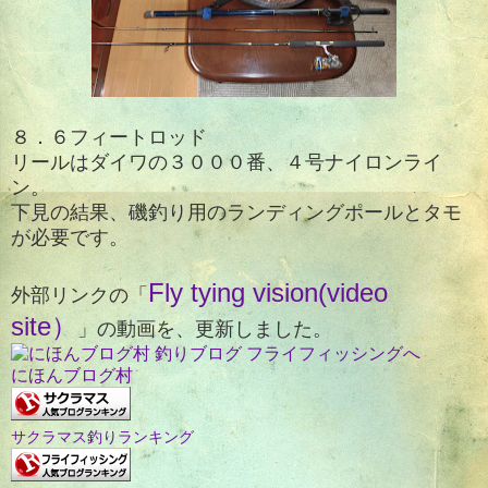
８．６フィートロッド
リールはダイワの３０００番、４号ナイロンライ
ン。
下見の結果、磯釣り用のランディングポールとタモ
が必要です。
Fly tying vision(video
外部リンクの「
site）
」の動画を、更新しました。
にほんブログ村
サクラマス釣りランキング