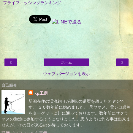
フライフィッシングランキング
‹
›
ホーム
ウェブ バージョンを表示
自己紹介
kp工房
新潟在住の渓流釣りが趣味の還暦を超えたオヤジで
す。 ３０数年前に始めました。 尺ヤマメ、雪シロ岩魚
をターゲットに川に通っております。数年前にサクラ
マスの遊漁に参加するようになりました。思うように釣る事は出来ま
せんが、その日が来るのを待っております。
詳細プロフィールを表示