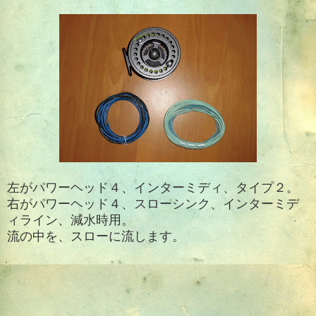
左がパワーヘッド４、
インターミディ、タイプ２。
右が
パワーヘッド４、スローシンク、
インターミデ
ィライン、減水時用。
流の中を、スローに流します。