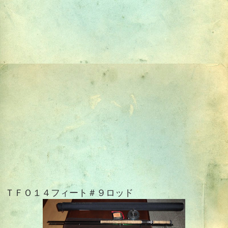
ＴＦＯ１４フィート＃９ロッド