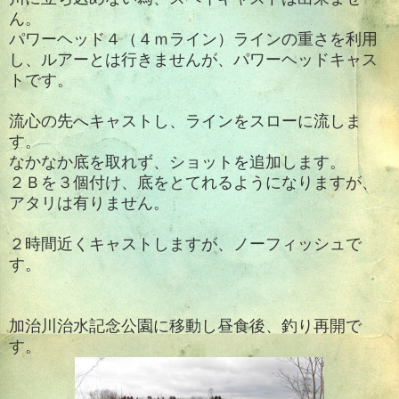
ん。
パワーヘッド４（４ｍライン）ラインの重さを利用
し、ルアーとは行きませんが、パワーヘッドキャス
トです。
流心の先へキャストし、ラインをスローに流しま
す。
なかなか底を取れず、ショットを追加します。
２Ｂを３個付け、底をとてれるようになりますが、
アタリは有りません。
２時間近くキャストしますが、ノーフィッシュで
す。
加治川治水記念公園に移動し昼食後、釣り再開で
す。