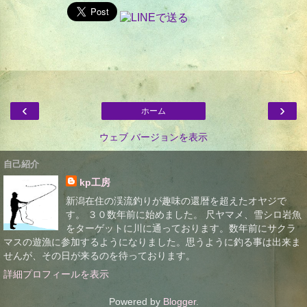
‹
›
ホーム
ウェブ バージョンを表示
自己紹介
kp工房
新潟在住の渓流釣りが趣味の還暦を超えたオヤジで
す。 ３０数年前に始めました。 尺ヤマメ、雪シロ岩魚
をターゲットに川に通っております。数年前にサクラ
マスの遊漁に参加するようになりました。思うように釣る事は出来ま
せんが、その日が来るのを待っております。
詳細プロフィールを表示
Powered by
Blogger
.