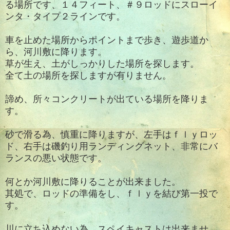
る場所です、１４フィート、＃９ロッドにスローイ
ンタ・タイプ２ラインです。
車を止めた場所からポイントまで歩き、遊歩道か
ら、河川敷に降ります。
草が生え、土がしっかりした場所を探します。
全て土の場所を探しますが有りません。
諦め、所々コンクリートが出ている場所を降りま
す。
砂で滑る為、慎重に降りますが、左手はｆｌｙロッ
ド、右手は磯釣り用ランディングネット、非常にバ
ランスの悪い状態です。
何とか河川敷に降りることが出来ました。
其処で、ロッドの準備をし、ｆｌｙを結び第一投で
す。
川に立ち込めない為、スペイキャストは出来ませ