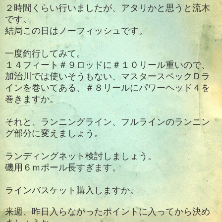
２時間くらい行いましたが、アタリかと思うと流木
です。
結局この日はノーフィッシュです。
一度釣行してみて。
１４フィート＃９ロッドに＃１０リール重いので、
加治川では使いそうもない、マスタースペックＤラ
インを巻いてある、＃８リールにパワーヘッド４を
巻きますか。
それと、ランニングライン、フルラインのランニン
グ部分に変えましょう。
ランディングネット検討しましょう。
磯用６ｍポール長すぎます。
ラインバスケット購入しますか。
来週、昨日入らなかったポイントに入ってから決め