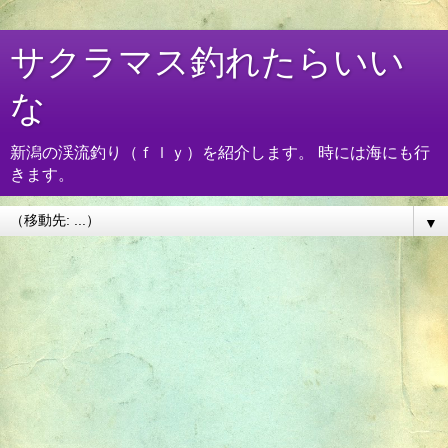
サクラマス釣れたらいい
な
新潟の渓流釣り（ｆｌｙ）を紹介します。 時には海にも行
きます。
▼