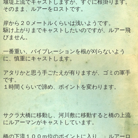
堰堤上流でキャストしますが、すぐに根掛ります。
そのまま、ルアーをロストです。
岸から２０メートルくらいは浅いようです。
駆け上がりまでキャストしたいのですが、ルアー飛
びません。
一番重い、バイブレーションを根が刈らないよう
に、慎重にキャストします。
アタリかと思う手ごたえが有りますが、ゴミの軍手
です。
１時間くらいで諦め、ポイントを変わります。
サクラ大橋に移動し、河川敷に移動すると橋の上流
にルアーマンがキャストしています。
橋の下流１００ｍ位のポイントに入り、」ルアーロ