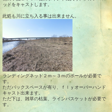
ッドをキャストします。
此処も川に立ち入る事は出来ません。
ランディングネット２ｍ～３ｍのポールが必要で
す。
ただバックスペースが有り、ｆｌｙオーバーハンド
キャスト出来ます。
ただ下は、雑草の枯葉、ラインバスケットが必要で
す。