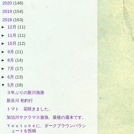
►
2020
(148)
►
2019
(154)
▼
2018
(163)
►
12月
(11)
►
11月
(11)
►
10月
(12)
►
9月
(11)
►
8月
(14)
►
7月
(17)
►
6月
(13)
▼
5月
(18)
３年ぶりの新川漁港
新谷川 初釣行
トマト 花咲きました。
加治川サクラマス遊漁、最後の週末です。
Ｙｏｕｔｕｂｅに、ダークブラウンパラシ
ュートを投稿