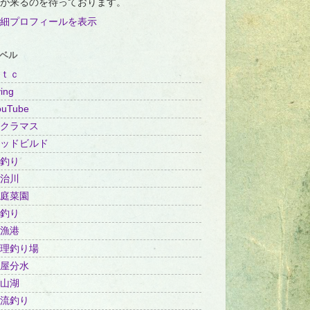
が来るのを待っております。
細プロフィールを表示
ベル
ｔｃ
ing
ouTube
クラマス
ッドビルド
釣り
治川
庭菜園
釣り
漁港
理釣り場
屋分水
山湖
流釣り