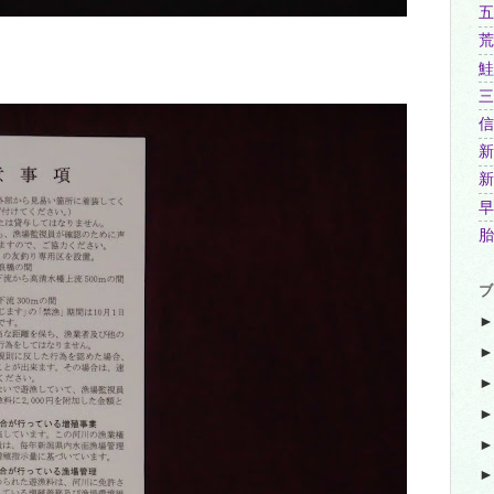
五
荒
鮭
三
信
新
新
早
胎
ブ