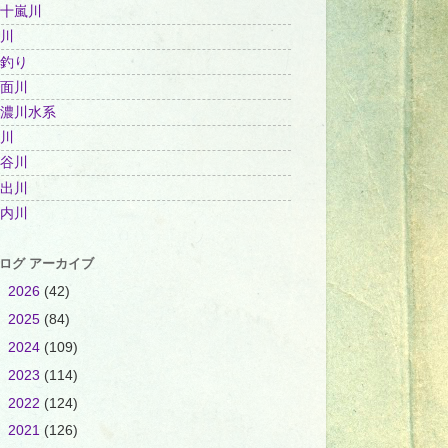
十嵐川
川
釣り
面川
濃川水系
川
谷川
出川
内川
ログ アーカイブ
►
2026
(42)
►
2025
(84)
►
2024
(109)
►
2023
(114)
►
2022
(124)
►
2021
(126)