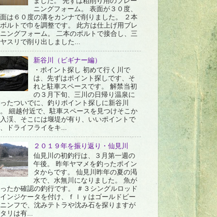
ました。 先ずは粗削り用のブレー
ニングフォーム。 表面が３０度、
面は６０度の溝をカンナで削りました。 ２本
ボルトで巾を調整です。 此方は仕上げ用ブレ
ニングフォーム。 二本のボルトで接合し、三
ヤスリで削り出しました...
新谷川（ビギナー編）
・ポイント探し 初めて行く川で
は、先ずはポイント探しです、そ
れと駐車スペースです。 解禁当初
の３月下旬、三川の日帰り温泉に
ったついでに、釣りポイント探しに新谷川
。 細越付近で、駐車スペースを見つけそこか
入渓、そこには堰堤が有り、いいポイントで
、ドライフライをキ...
２０１９年を振り返り・仙見川
仙見川の初釣行は、３月第一週の
午後。 昨年ヤマメを釣ったポイン
タからです。 仙見川昨年の夏の渇
水で、水無川になりました。 魚が
ったか確認の釣行です。 ＃３シングルロッド
インジケータを付け、ｆｌｙはゴールドビー
ニンフで、沈みテトラや沈み石を探りますが
タリは有...