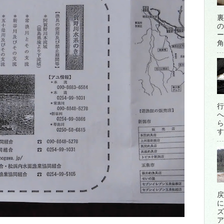
裏
の
ー
角
行
へ
ら
す
戻
に
ズ
ア