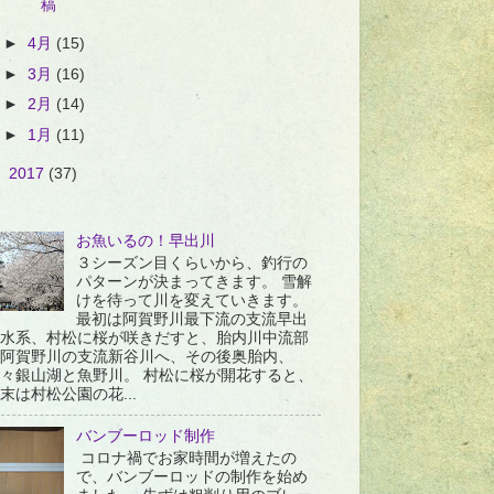
稿
►
4月
(15)
►
3月
(16)
►
2月
(14)
►
1月
(11)
►
2017
(37)
お魚いるの！早出川
３シーズン目くらいから、釣行の
パターンが決まってきます。 雪解
けを待って川を変えていきます。
最初は阿賀野川最下流の支流早出
水系、村松に桜が咲きだすと、胎内川中流部
阿賀野川の支流新谷川へ、その後奥胎内、
々銀山湖と魚野川。 村松に桜が開花すると、
末は村松公園の花...
バンブーロッド制作
コロナ禍でお家時間が増えたの
で、バンブーロッドの制作を始め