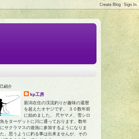
己紹介
kp工房
新潟在住の渓流釣りが趣味の還暦
を超えたオヤジです。 ３０数年前
に始めました。 尺ヤマメ、雪シロ
魚をターゲットに川に通っております。数年
にサクラマスの遊漁に参加するようになりま
た。思うように釣る事は出来ませんが、その