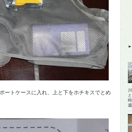
川
ポートケースに入れ、上と下をホチキスでとめ
と
時
週