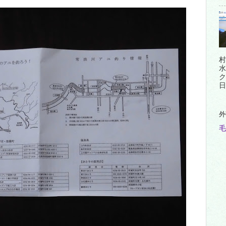
村
水
ク
日
外
毛