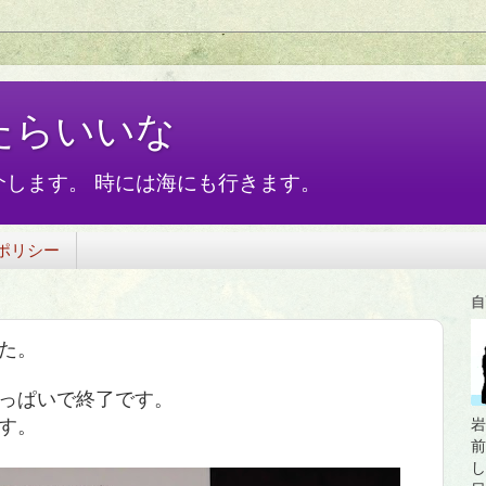
たらいいな
します。 時には海にも行きます。
ポリシー
自
た。
っぱいで終了です。
す。
岩
前
し