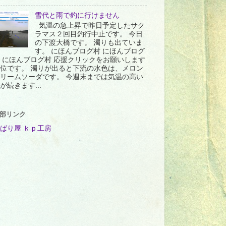
雪代と雨で釣に行けません
気温の急上昇で昨日予定したサク
ラマス２回目釣行中止です。 今日
の下渡大橋です。 濁りも出ていま
す。 にほんブログ村 にほんブログ
 にほんブログ村 応援クリックをお願いします
位です。 濁りが出ると下流の水色は、メロン
リームソーダです。 今週末までは気温の高い
が続きます...
部リンク
ばり屋 ｋｐ工房