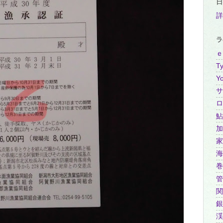
日
詳
ラ
ｅ
Ty
Y
サ
ロ
鮎
加
家
海
巻
管
関
銀
渓