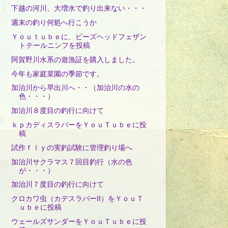
下越の河川、大増水で釣り出来ない・・・
週末の釣り何処へ行こうか
Ｙｏｕｔｕｂｅに、ビーズヘッドフェザン
トテールニンフを投稿
阿賀野川水系の遊漁証を購入しました。
今年も家庭菜園の季節です。
加治川から早出川へ・・（加治川の水の
色・・・）
加治川８度目の釣行に向けて
ｋｐカディスラバーをＹｏｕＴｕｂｅに投
稿
試作ｆｌｙの実釣試験に管理釣り場へ
加治川サクラマス７回目釣行（水の色
が・・・）
加治川７度目の釣行に向けて
クロカワ虫（カデスラバーⅡ）をＹｏｕＴ
ｕｂｅに投稿
ウェールズサンダーをＹｏｕＴｕｂｅに投