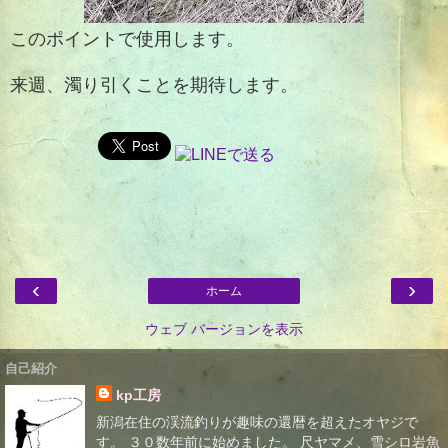
このポイントで使用します。
来週、濁り引くことを期待します。
‹
›
ホーム
ウェブ バージョンを表示
自己紹介
kp工房
新潟在住の渓流釣りが趣味の還暦を超えたオヤジで
す。 ３０数年前に始めました。 尺ヤマメ、雪シロ岩魚