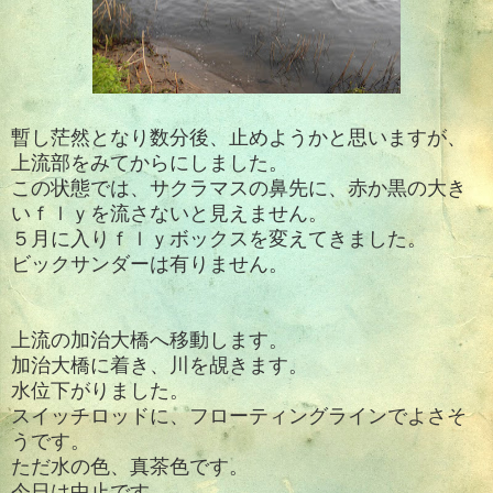
暫し茫然となり数分後、止めようかと思いますが、
上流部をみてからにしました。
この状態では、サクラマスの鼻先に、赤か黒の大き
いｆｌｙを流さないと見えません。
５月に入りｆｌｙボックスを変えてきました。
ビックサンダーは有りません。
上流の加治大橋へ移動します。
加治大橋に着き、川を覘きます。
水位下がりました。
スイッチロッドに、フローティングラインでよさそ
うです。
ただ水の色、真茶色です。
今日は中止です。