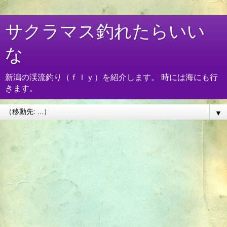
サクラマス釣れたらいい
な
新潟の渓流釣り（ｆｌｙ）を紹介します。 時には海にも行
きます。
▼