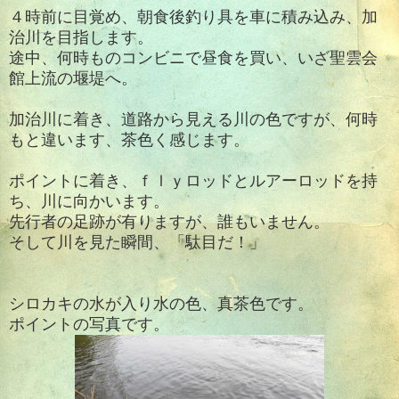
４時前に目覚め、朝食後釣り具を車に積み込み、加
治川を目指します。
途中、何時ものコンビニで昼食を買い、いざ聖雲会
館上流の堰堤へ。
加治川に着き、道路から見える川の色ですが、何時
もと違います、茶色く感じます。
ポイントに着き、ｆｌｙロッドとルアーロッドを持
ち、川に向かいます。
先行者の足跡が有りますが、誰もいません。
そして川を見た瞬間、「駄目だ！」
シロカキの水が入り水の色、真茶色です。
ポイントの写真です。