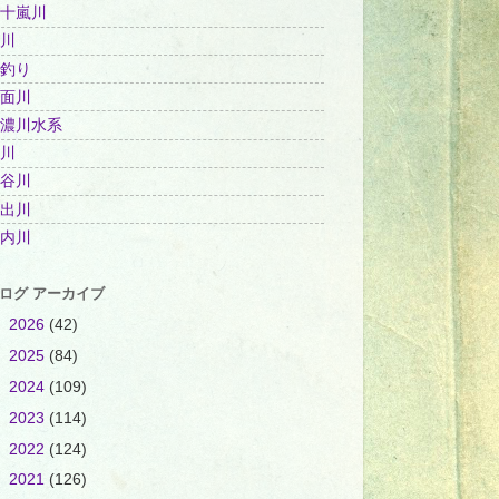
十嵐川
川
釣り
面川
濃川水系
川
谷川
出川
内川
ログ アーカイブ
►
2026
(42)
►
2025
(84)
►
2024
(109)
►
2023
(114)
►
2022
(124)
►
2021
(126)