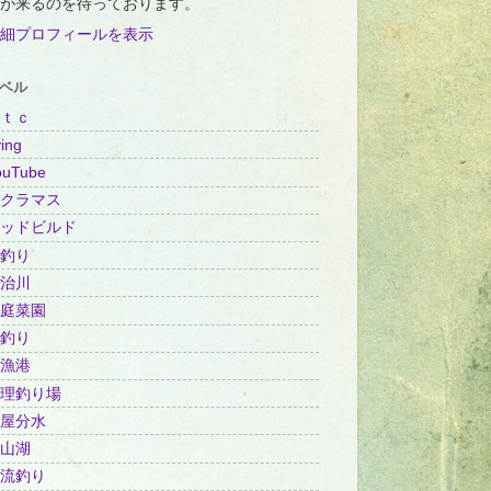
が来るのを待っております。
細プロフィールを表示
ベル
ｔｃ
ing
ouTube
クラマス
ッドビルド
釣り
治川
庭菜園
釣り
漁港
理釣り場
屋分水
山湖
流釣り