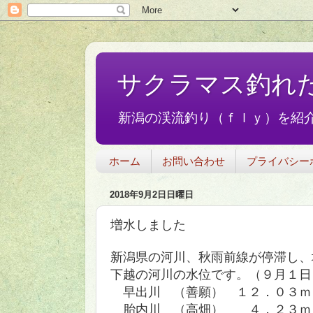
サクラマス釣れ
新潟の渓流釣り（ｆｌｙ）を紹介
ホーム
お問い合わせ
プライバシー
2018年9月2日日曜日
増水しました
新潟県の河川、秋雨前線が停滞し、
下越の河川の水位です。（９月１日
早出川 （善願） １２．０３ｍ
胎内川 （高畑） ４．２３ｍ