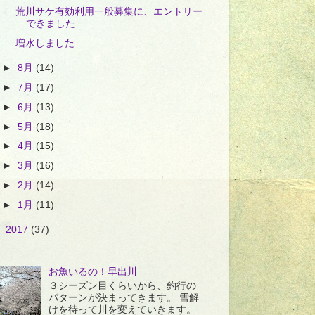
荒川サケ有効利用一般募集に、エントリー
できました
増水しました
►
8月
(14)
►
7月
(17)
►
6月
(13)
►
5月
(18)
►
4月
(15)
►
3月
(16)
►
2月
(14)
►
1月
(11)
►
2017
(37)
お魚いるの！早出川
３シーズン目くらいから、釣行の
パターンが決まってきます。 雪解
けを待って川を変えていきます。