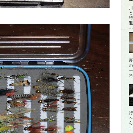
川
と
時
週
裏
の
ー
角
行
へ
ら
す