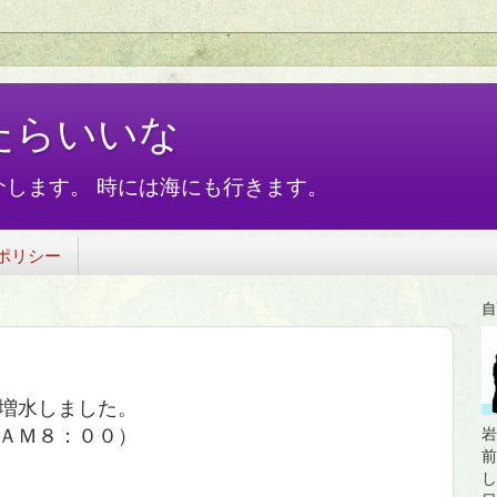
たらいいな
します。 時には海にも行きます。
ポリシー
自
増水しました。
ＡＭ８：００）
岩
前
し