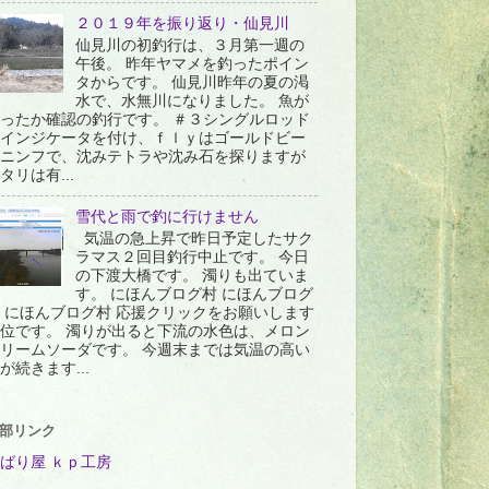
２０１９年を振り返り・仙見川
仙見川の初釣行は、３月第一週の
午後。 昨年ヤマメを釣ったポイン
タからです。 仙見川昨年の夏の渇
水で、水無川になりました。 魚が
ったか確認の釣行です。 ＃３シングルロッド
インジケータを付け、ｆｌｙはゴールドビー
ニンフで、沈みテトラや沈み石を探りますが
タリは有...
雪代と雨で釣に行けません
気温の急上昇で昨日予定したサク
ラマス２回目釣行中止です。 今日
の下渡大橋です。 濁りも出ていま
す。 にほんブログ村 にほんブログ
 にほんブログ村 応援クリックをお願いします
位です。 濁りが出ると下流の水色は、メロン
リームソーダです。 今週末までは気温の高い
が続きます...
部リンク
ばり屋 ｋｐ工房