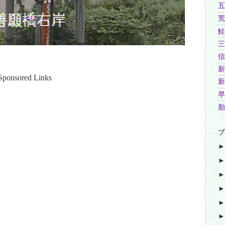
五
荒
鮭
三
信
新
Sponsored Links
新
早
胎
ブ