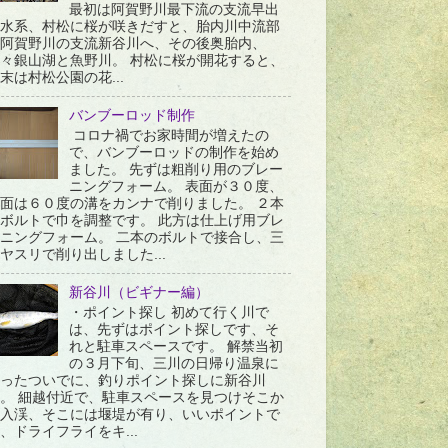
最初は阿賀野川最下流の支流早出
水系、村松に桜が咲きだすと、胎内川中流部
阿賀野川の支流新谷川へ、その後奥胎内、
々銀山湖と魚野川。 村松に桜が開花すると、
末は村松公園の花...
バンブーロッド制作
コロナ禍でお家時間が増えたの
で、バンブーロッドの制作を始め
ました。 先ずは粗削り用のブレー
ニングフォーム。 表面が３０度、
面は６０度の溝をカンナで削りました。 ２本
ボルトで巾を調整です。 此方は仕上げ用ブレ
ニングフォーム。 二本のボルトで接合し、三
ヤスリで削り出しました...
新谷川（ビギナー編）
・ポイント探し 初めて行く川で
は、先ずはポイント探しです、そ
れと駐車スペースです。 解禁当初
の３月下旬、三川の日帰り温泉に
ったついでに、釣りポイント探しに新谷川
。 細越付近で、駐車スペースを見つけそこか
入渓、そこには堰堤が有り、いいポイントで
、ドライフライをキ...