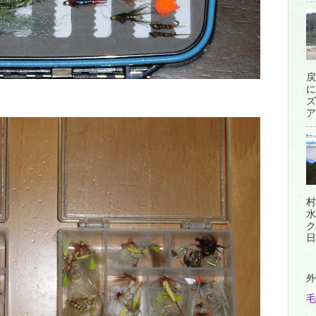
戻
に
ズ
ア
村
水
ク
日
外
毛