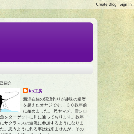
己紹介
kp工房
新潟在住の渓流釣りが趣味の還暦
を超えたオヤジです。 ３０数年前
に始めました。 尺ヤマメ、雪シロ
魚をターゲットに川に通っております。数年
にサクラマスの遊漁に参加するようになりま
た。思うように釣る事は出来ませんが、その