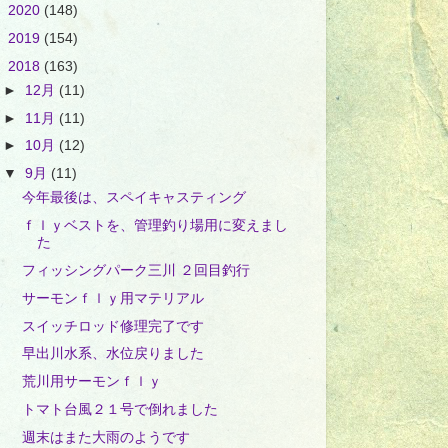
►
2020
(148)
►
2019
(154)
▼
2018
(163)
►
12月
(11)
►
11月
(11)
►
10月
(12)
▼
9月
(11)
今年最後は、スペイキャスティング
ｆｌｙベストを、管理釣り場用に変えまし
た
フィッシングパーク三川 ２回目釣行
サーモンｆｌｙ用マテリアル
スイッチロッド修理完了です
早出川水系、水位戻りました
荒川用サーモンｆｌｙ
トマト台風２１号で倒れました
週末はまた大雨のようです