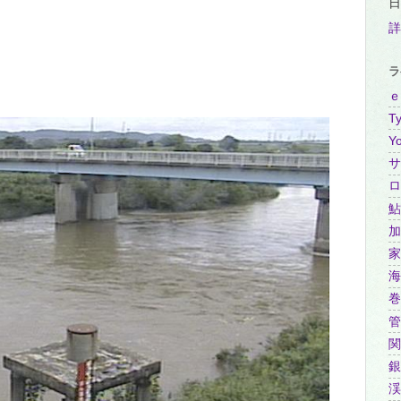
日
詳
ラ
ｅ
Ty
Y
サ
ロ
鮎
加
家
海
巻
管
関
銀
渓