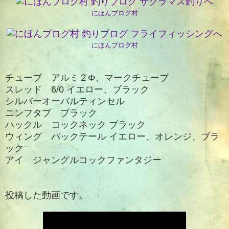
にほんブログ村
にほんブログ村
チューブ アルミ２Φ、マークチューブ
スレッド 6/0 イエロー、ブラック
シルバーオーバルティンセル
ニンフタブ ブラック
ハックル コックネック ブラック
ウィング バックテール イエロー、オレンジ、ブラ
ック
アイ ジャングルコックファンタジー
投稿した動画です。