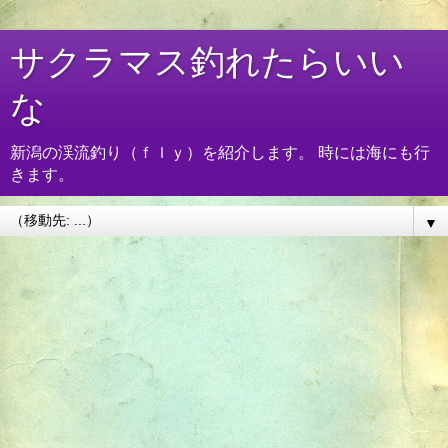
サクラマス釣れたらいい
な
新潟の渓流釣り（ｆｌｙ）を紹介します。 時には海にも行
きます。
▼