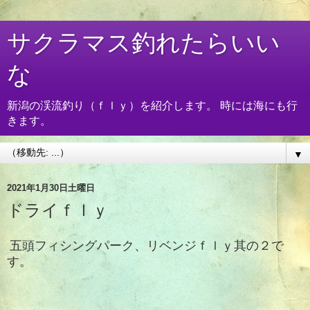
サクラマス釣れたらいい
な
新潟の渓流釣り（ｆｌｙ）を紹介します。 時には海にも行
きます。
▼
2021年1月30日土曜日
ドライｆｌｙ
五頭フィシングパーク、リベンジｆｌｙ其の２で
す。