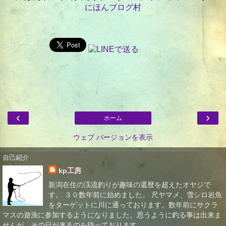
にほんブログ村
‹
›
ホーム
ウェブ バージョンを表示
自己紹介
kp工房
新潟在住の渓流釣りが趣味の還暦を超えたオヤジで
す。 ３０数年前に始めました。 尺ヤマメ、雪シロ岩魚
をターゲットに川に通っております。数年前にサクラ
マスの遊漁に参加するようになりました。思うように釣る事は出来ま
せんが、その日が来るのを待っております。