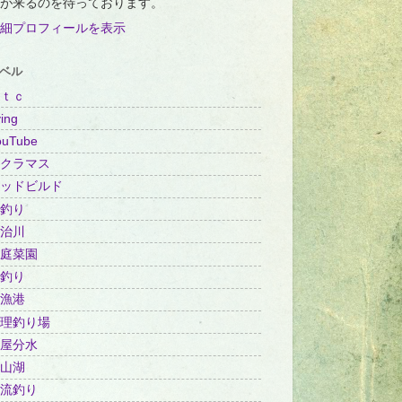
が来るのを待っております。
細プロフィールを表示
ベル
ｔｃ
ing
ouTube
クラマス
ッドビルド
釣り
治川
庭菜園
釣り
漁港
理釣り場
屋分水
山湖
流釣り