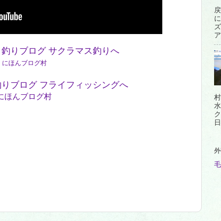
戻
に
ズ
ア
にほんブログ村
にほんブログ村
村
水
ク
日
外
毛