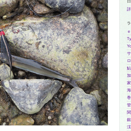
日
詳
ラ
ｅ
Ty
Y
サ
ロ
鮎
加
家
海
巻
管
関
銀
渓