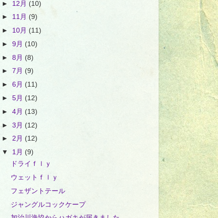
►
12月
(10)
►
11月
(9)
►
10月
(11)
►
9月
(10)
►
8月
(8)
►
7月
(9)
►
6月
(11)
►
5月
(12)
►
4月
(13)
►
3月
(12)
►
2月
(12)
▼
1月
(9)
ドライｆｌｙ
ウェットｆｌｙ
フェザントテール
ジャングルコックケープ
加治川漁協からハガキが届きました