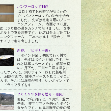
バンブーロッド制作
コロナ禍でお家時間が増えたの
で、バンブーロッドの制作を始め
ました。 先ずは粗削り用のブレー
ニングフォーム。 表面が３０度、
面は６０度の溝をカンナで削りました。 ２本
ボルトで巾を調整です。 此方は仕上げ用ブレ
ニングフォーム。 二本のボルトで接合し、三
ヤスリで削り出しました...
新谷川（ビギナー編）
・ポイント探し 初めて行く川で
は、先ずはポイント探しです、そ
れと駐車スペースです。 解禁当初
の３月下旬、三川の日帰り温泉に
ったついでに、釣りポイント探しに新谷川
。 細越付近で、駐車スペースを見つけそこか
入渓、そこには堰堤が有り、いいポイントで
、ドライフライをキ...
２０１９年を振り返り・仙見川
仙見川の初釣行は、３月第一週の
午後。 昨年ヤマメを釣ったポイン
タからです。 仙見川昨年の夏の渇