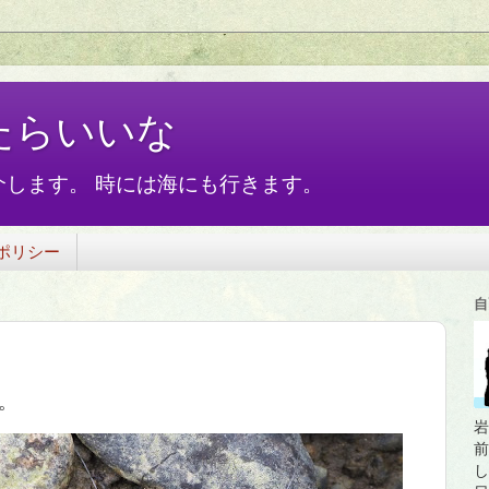
たらいいな
します。 時には海にも行きます。
ポリシー
自
。
岩
前
し