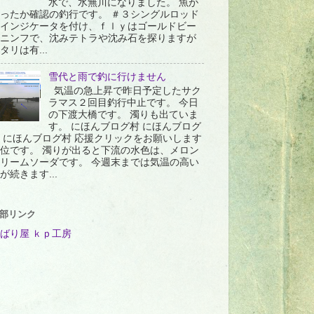
水で、水無川になりました。 魚が
ったか確認の釣行です。 ＃３シングルロッド
インジケータを付け、ｆｌｙはゴールドビー
ニンフで、沈みテトラや沈み石を探りますが
タリは有...
雪代と雨で釣に行けません
気温の急上昇で昨日予定したサク
ラマス２回目釣行中止です。 今日
の下渡大橋です。 濁りも出ていま
す。 にほんブログ村 にほんブログ
 にほんブログ村 応援クリックをお願いします
位です。 濁りが出ると下流の水色は、メロン
リームソーダです。 今週末までは気温の高い
が続きます...
部リンク
ばり屋 ｋｐ工房