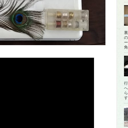
裏
の
ー
角
行
へ
ら
す