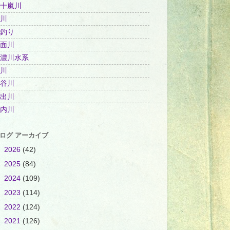
十嵐川
川
釣り
面川
濃川水系
川
谷川
出川
内川
ログ アーカイブ
►
2026
(42)
►
2025
(84)
►
2024
(109)
►
2023
(114)
►
2022
(124)
▼
2021
(126)