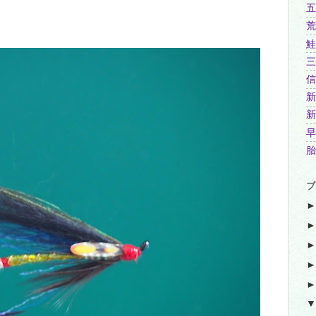
五
荒
鮭
三
信
新
新
早
胎
ブ