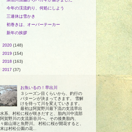
今年の渓流釣り、何処にしよう
三連休は雪かき
初巻きは、オーバーテーカー
新年の挨拶
►
2020
(148)
►
2019
(154)
►
2018
(163)
►
2017
(37)
お魚いるの！早出川
３シーズン目くらいから、釣行の
パターンが決まってきます。 雪解
けを待って川を変えていきます。
最初は阿賀野川最下流の支流早出
水系、村松に桜が咲きだすと、胎内川中流部
阿賀野川の支流新谷川へ、その後奥胎内、
々銀山湖と魚野川。 村松に桜が開花すると、
末は村松公園の花...