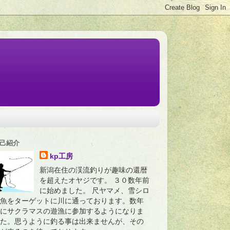
己紹介
kp工房
新潟在住の渓流釣りが趣味の還暦
を超えたオヤジです。 ３０数年前
に始めました。 尺ヤマメ、雪シロ
魚をターゲットに川に通っております。数年
にサクラマスの遊漁に参加するようになりま
た。思うように釣る事は出来ませんが、その