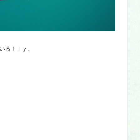
いるｆｌｙ。