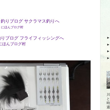
にほんブログ村
にほんブログ村
川
と
時
週