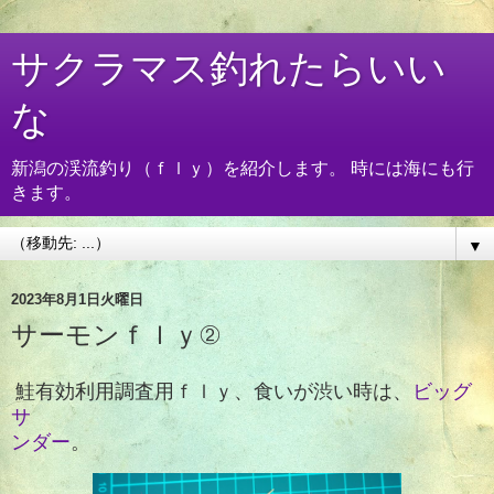
サクラマス釣れたらいい
な
新潟の渓流釣り（ｆｌｙ）を紹介します。 時には海にも行
きます。
▼
2023年8月1日火曜日
サーモンｆｌｙ②
鮭有効利用調査用ｆｌｙ、食いが渋い時は、
ビッグ
サ
ンダー
。