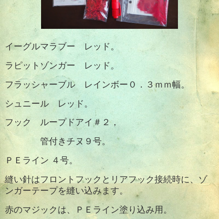
イーグルマラブー レッド。
ラピットゾンガー レッド。
フラッシャーブル レインボー０．３ｍｍ幅。
シュニール レッド。
フック ループドアイ＃２，
管付きチヌ９号。
ＰＥライン ４号。
縫い針はフロントフックとリアフック接続時に、ゾ
ンガーテープを縫い込みます。
赤のマジックは、ＰＥライン塗り込み用。