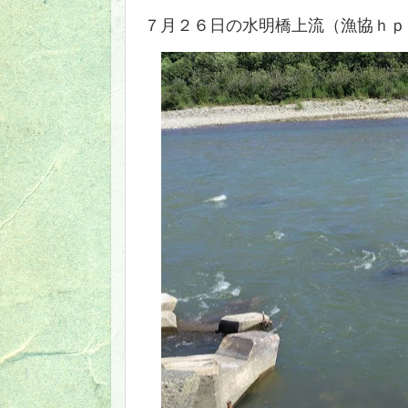
７月２６日の水明橋上流（漁協ｈｐ