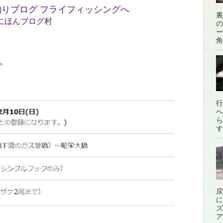
裏
にほんブログ村
の
ー
角
。
行
へ
ら
す
戻
に
ズ
ア