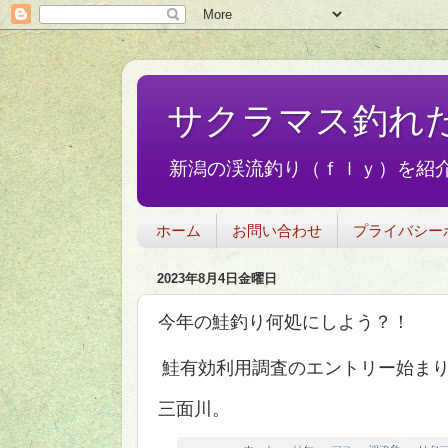
サクラマス釣れ
新潟の渓流釣り（ｆｌｙ）を紹介
ホーム
お問い合わせ
プライバシー
2023年8月4日金曜日
今年の鮭釣り何処にしよう？！
鮭有効利用調査のエントリー始ま
三面川。