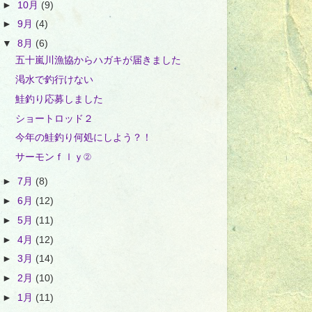
►
10月
(9)
►
9月
(4)
▼
8月
(6)
五十嵐川漁協からハガキが届きました
渇水で釣行けない
鮭釣り応募しました
ショートロッド２
今年の鮭釣り何処にしよう？！
サーモンｆｌｙ②
►
7月
(8)
►
6月
(12)
►
5月
(11)
►
4月
(12)
►
3月
(14)
►
2月
(10)
►
1月
(11)