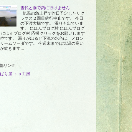
雪代と雨で釣に行けません
気温の急上昇で昨日予定したサク
ラマス２回目釣行中止です。 今日
の下渡大橋です。 濁りも出ていま
す。 にほんブログ村 にほんブログ
 にほんブログ村 応援クリックをお願いします
位です。 濁りが出ると下流の水色は、メロン
リームソーダです。 今週末までは気温の高い
が続きます...
部リンク
ばり屋 ｋｐ工房