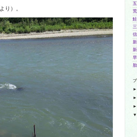
五
より）。
荒
鮭
三
信
新
新
早
胎
ブ