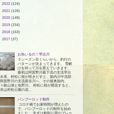
►
2022
(124)
►
2021
(126)
►
2020
(148)
►
2019
(154)
►
2018
(163)
►
2017
(37)
お魚いるの！早出川
３シーズン目くらいから、釣行の
パターンが決まってきます。 雪解
けを待って川を変えていきます。
最初は阿賀野川最下流の支流早出
水系、村松に桜が咲きだすと、胎内川中流部
阿賀野川の支流新谷川へ、その後奥胎内、
々銀山湖と魚野川。 村松に桜が開花すると、
末は村松公園の花...
バンブーロッド制作
コロナ禍でお家時間が増えたの
で、バンブーロッドの制作を始め
ました。 先ずは粗削り用のブレー