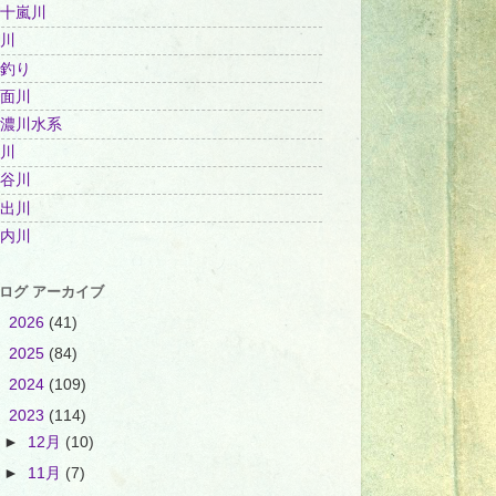
十嵐川
川
釣り
面川
濃川水系
川
谷川
出川
内川
ログ アーカイブ
►
2026
(41)
►
2025
(84)
►
2024
(109)
▼
2023
(114)
►
12月
(10)
►
11月
(7)