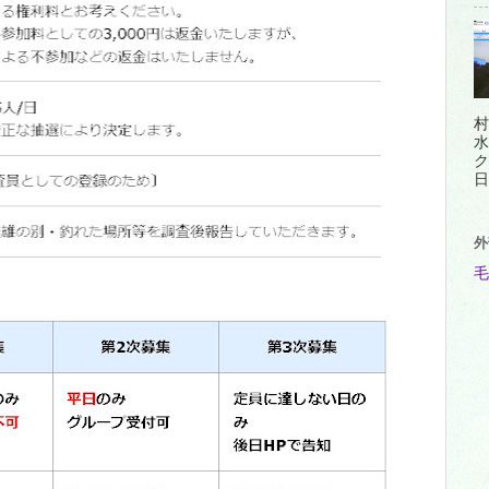
村
水
ク
日
外
毛