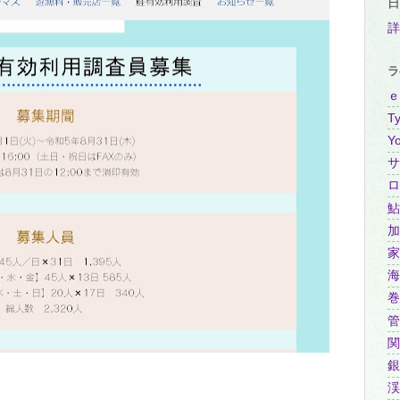
日
詳
ラ
ｅ
Ty
Y
サ
ロ
鮎
加
家
海
巻
管
関
銀
渓