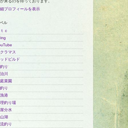
が来るのを待っております。
細プロフィールを表示
ベル
ｔｃ
ing
ouTube
クラマス
ッドビルド
釣り
治川
庭菜園
釣り
漁港
理釣り場
屋分水
山湖
流釣り