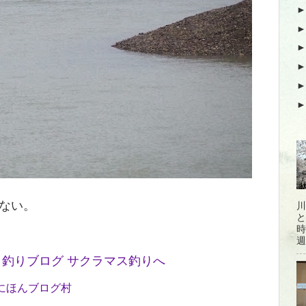
ない。
川
と
時
週
にほんブログ村