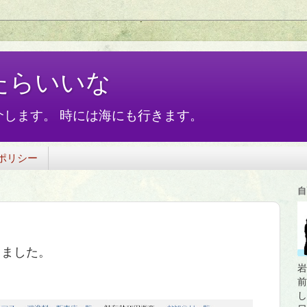
たらいいな
します。 時には海にも行きます。
ポリシー
自
りました。
岩
前
し