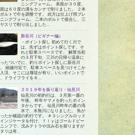
ニングフォーム。 表面が３０度、
面は６０度の溝をカンナで削りました。 ２本
ボルトで巾を調整です。 此方は仕上げ用ブレ
ニングフォーム。 二本のボルトで接合し、三
ヤスリで削り出しました...
新谷川（ビギナー編）
・ポイント探し 初めて行く川で
は、先ずはポイント探しです、そ
れと駐車スペースです。 解禁当初
の３月下旬、三川の日帰り温泉に
ったついでに、釣りポイント探しに新谷川
。 細越付近で、駐車スペースを見つけそこか
入渓、そこには堰堤が有り、いいポイントで
、ドライフライをキ...
２０１９年を振り返り・仙見川
仙見川の初釣行は、３月第一週の
午後。 昨年ヤマメを釣ったポイン
タからです。 仙見川昨年の夏の渇
水で、水無川になりました。 魚が
ったか確認の釣行です。 ＃３シングルロッド
インジケータを付け、ｆｌｙはゴールドビー
ニンフで、沈みテトラや沈み石を探りますが
タリは有...