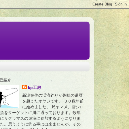
己紹介
kp工房
新潟在住の渓流釣りが趣味の還暦
を超えたオヤジです。 ３０数年前
に始めました。 尺ヤマメ、雪シロ
魚をターゲットに川に通っております。数年
にサクラマスの遊漁に参加するようになりま
た。思うように釣る事は出来ませんが、その