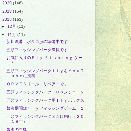
►
2020
(148)
►
2019
(154)
▼
2018
(163)
►
12月
(11)
▼
11月
(11)
新川漁港、水タコ漁の準備中です
五頭フィッシングパーク満員です
お気に入りのＦｌｙ Ｆｉｓｈｉｎｇ ゲー
ム
五頭フィッシングパークｆｌｙをＹｏｕＴ
ｕｂｅに投稿
ＯＲＶＥＳリール、リペアーです
五頭フィッシングパーク リベンジｆｌｙ
五頭フィッシングパーク用ｆｌｙボックス
禁漁期間はｆｌｙフィッシングゲーム １
五頭フィッシングパーク３回目釣行（２０
１８年）
瓢湖の白鳥