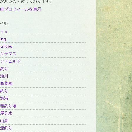
が来るのを待っております。
細プロフィールを表示
ベル
ｔｃ
ing
ouTube
クラマス
ッドビルド
釣り
治川
庭菜園
釣り
漁港
理釣り場
屋分水
山湖
流釣り