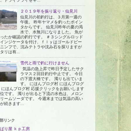
、ドライフライをキ...
２０１９年を振り返り・仙見川
仙見川の初釣行は、３月第一週の
午後。 昨年ヤマメを釣ったポイン
タからです。 仙見川昨年の夏の渇
水で、水無川になりました。 魚が
ったか確認の釣行です。 ＃３シングルロッド
インジケータを付け、ｆｌｙはゴールドビー
ニンフで、沈みテトラや沈み石を探りますが
タリは有...
雪代と雨で釣に行けません
気温の急上昇で昨日予定したサク
ラマス２回目釣行中止です。 今日
の下渡大橋です。 濁りも出ていま
す。 にほんブログ村 にほんブログ
 にほんブログ村 応援クリックをお願いします
位です。 濁りが出ると下流の水色は、メロン
リームソーダです。 今週末までは気温の高い
が続きます...
部リンク
ばり屋 ｋｐ工房