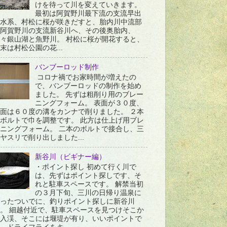
けを待って川を変えていきます。
最初は阿賀野川最下流の支流早出
水系、村松に桜が咲きだすと、胎内川中流部
阿賀野川の支流新谷川へ、その後奥胎内、
々銀山湖と魚野川。 村松に桜が開花すると、
末は村松公園の花...
バンブーロッド制作
コロナ禍でお家時間が増えたの
で、バンブーロッドの制作を始め
ました。 先ずは粗削り用のブレー
ニングフォーム。 表面が３０度、
面は６０度の溝をカンナで削りました。 ２本
ボルトで巾を調整です。 此方は仕上げ用ブレ
ニングフォーム。 二本のボルトで接合し、三
ヤスリで削り出しました...
新谷川（ビギナー編）
・ポイント探し 初めて行く川で
は、先ずはポイント探しです、そ
れと駐車スペースです。 解禁当初
の３月下旬、三川の日帰り温泉に
ったついでに、釣りポイント探しに新谷川
。 細越付近で、駐車スペースを見つけそこか
入渓、そこには堰堤が有り、いいポイントで