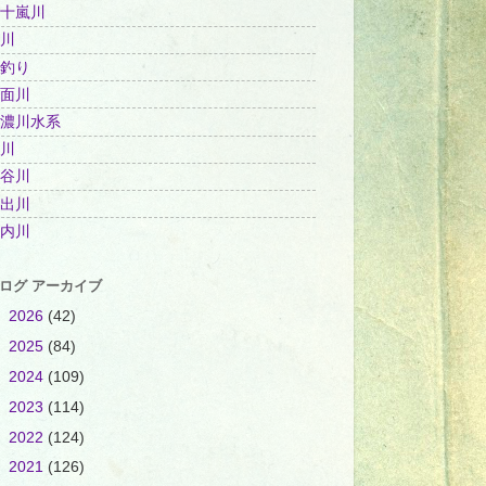
十嵐川
川
釣り
面川
濃川水系
川
谷川
出川
内川
ログ アーカイブ
►
2026
(42)
►
2025
(84)
►
2024
(109)
►
2023
(114)
►
2022
(124)
►
2021
(126)