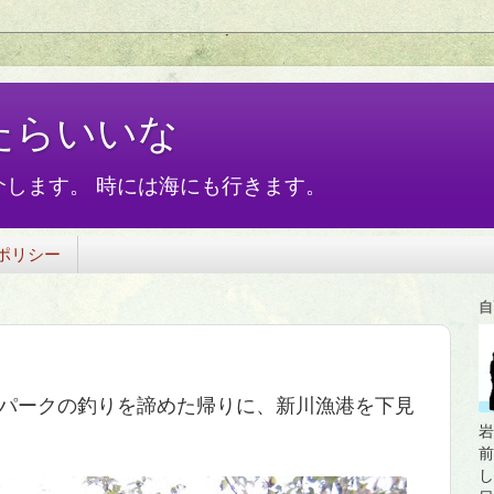
たらいいな
します。 時には海にも行きます。
ポリシー
自
パークの釣りを諦めた帰りに、新川漁港を下見
岩
前
し