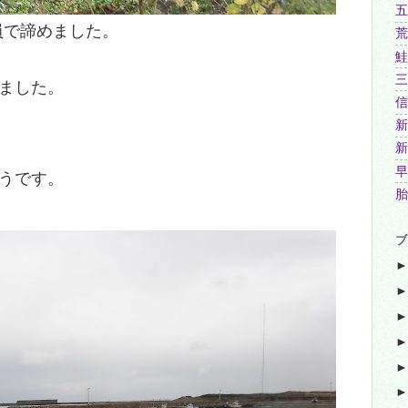
五
員で諦めました。
荒
鮭
三
ました。
信
新
新
早
うです。
胎
ブ