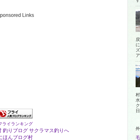
す
ponsored Links
戻
に
ズ
ア
村
水
ク
日
フライランキング
外
にほんブログ村
毛