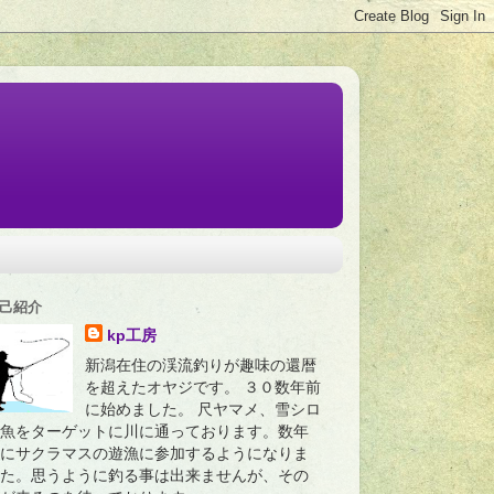
己紹介
kp工房
新潟在住の渓流釣りが趣味の還暦
を超えたオヤジです。 ３０数年前
に始めました。 尺ヤマメ、雪シロ
魚をターゲットに川に通っております。数年
にサクラマスの遊漁に参加するようになりま
た。思うように釣る事は出来ませんが、その