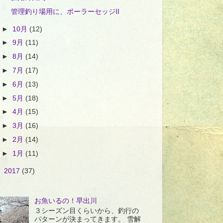
管理釣り場用に、ポーラーセッジⅡ
►
10月
(12)
►
9月
(11)
►
8月
(14)
►
7月
(17)
►
6月
(13)
►
5月
(18)
►
4月
(15)
►
3月
(16)
►
2月
(14)
►
1月
(11)
►
2017
(37)
お魚いるの！早出川
３シーズン目くらいから、釣行の
パターンが決まってきます。 雪解