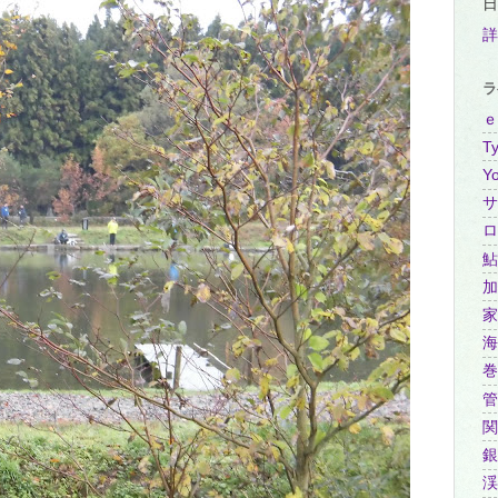
日
詳
ラ
ｅ
Ty
Y
サ
ロ
鮎
加
家
海
巻
管
関
銀
渓