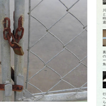
川
と
時
週
裏
の
ー
角
行
へ
ら