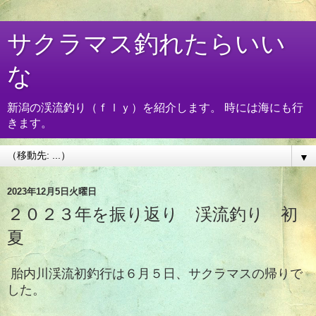
サクラマス釣れたらいい
な
新潟の渓流釣り（ｆｌｙ）を紹介します。 時には海にも行
きます。
▼
2023年12月5日火曜日
２０２３年を振り返り 渓流釣り 初
夏
胎内川渓流初釣行は６月５日、サクラマスの帰りで
した。