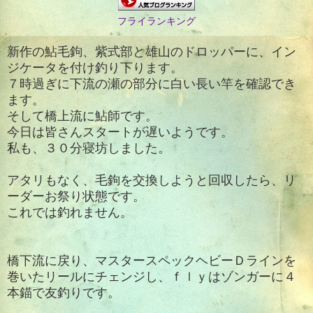
フライランキング
新作の鮎毛鉤、紫式部と雄山のドロッパーに、イン
ジケータを付け釣り下ります。
７時過ぎに下流の瀬の部分に白い長い竿を確認でき
ます。
そして橋上流に鮎師です。
今日は皆さんスタートが遅いようです。
私も、３０分寝坊しました。
アタリもなく、毛鉤を交換しようと回収したら、リ
ーダーお祭り状態です。
これでは釣れません。
橋下流に戻り、マスタースペックヘビーＤラインを
巻いたリールにチェンジし、ｆｌｙはゾンガーに４
本錨で友釣りです。