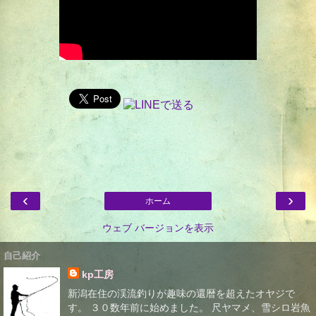
‹
›
ホーム
ウェブ バージョンを表示
自己紹介
kp工房
新潟在住の渓流釣りが趣味の還暦を超えたオヤジで
す。 ３０数年前に始めました。 尺ヤマメ、雪シロ岩魚