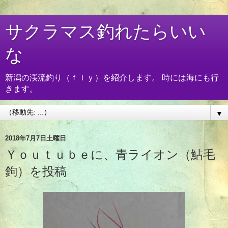
サクラマス釣れたらいい
な
新潟の渓流釣り（ｆｌｙ）を紹介します。 時には海にも行
きます。
▼
2018年7月7日土曜日
Ｙｏｕｔｕｂｅに、青ライオン（鮎毛
鉤）を投稿