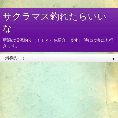
サクラマス釣れたらいい
な
新潟の渓流釣り（ｆｌｙ）を紹介します。 時には海にも行
きます。
▼