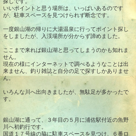
探しです。
いいポイントと思う場所は、いっぱいあるのです
が、駐車スペースを見つけられず断念です。
一度銀山湖の帰りに大湯温泉に行ってポイント探し
をしましたが、入渓場所が分からず諦めました。
ここまで来れば銀山湖と思ってしまうのかも知れま
せん。
現在の様にインターネットで調べるようなことは出
来ません、釣り雑誌と自分の足で探すしかありませ
ん。
いろんな川へ出向きましたが、無駄足が多かったで
す。
銀山湖に通って、３年目の５月に浦佐駅付近の魚野
川へ初釣行です。
国道１７号線の脇に駐車スペースを見つけ、６番ロ