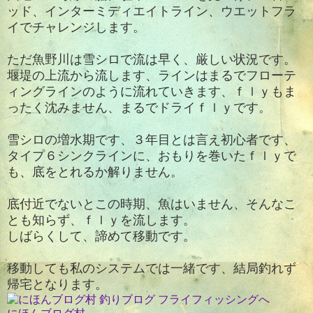
ッド、インターミディエイトライン、ウエットフラ
イでチャレンジします。
ただ魚野川は雪シロで流は早く、厳しい状況です。
堰堤の上流から流します、ラインはまるでフローテ
ィングラインのように流れていきます、ｆｌｙもま
ったく沈みません、まるでドライｆｌｙです。
雪シロの増水期です、３年目とは言え初心者です、
タイプ６シンクラインに、おもりを巻いたｆｌｙで
も、底をとれるか解りません。
底付近でないとこの時期、魚はいません、そんなこ
とも知らず、ｆｌｙを流します。
しばらくして、諦めて移動です。
移動しても私のシステムでは一緒です、結局釣れず
帰宅となります。