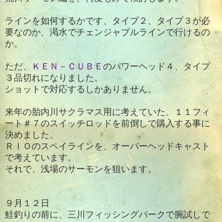
ラインを如何するかです、タイプ２、タイプ３が必
要なのか、渇水でチェンジャブルラインで行けるの
か。
ただ、
ＫＥＮ－ＣＵＢＥ
のパワーヘッド４、タイプ
３品切れになりました。
ショットで対応するしかありません。
来年の胎内川サクラマス用に考えていた、１１フィ
ート＃７のスイッチロッドを前倒しで購入する事に
決めました。
ＲＩＯのスペイラインを、オーバーヘッドキャスト
で考えています。
それで、浅場のサーモンを狙います。
９月１２日
鮭釣りの前に、三川フィッシングパークで腕試しで