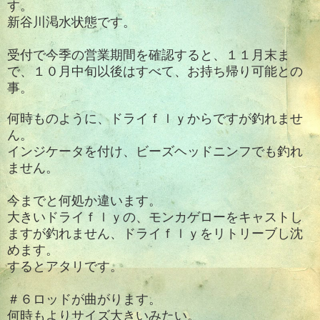
す。
新谷川渇水状態です。
受付で今季の営業期間を確認すると、１１月末ま
で、１０月中旬以後はすべて、お持ち帰り可能との
事。
何時ものように、ドライｆｌｙからですが釣れませ
ん。
インジケータを付け、ビーズヘッドニンフでも釣れ
ません。
今までと何処か違います。
大きいドライｆｌｙの、モンカゲローをキャストし
ますが釣れません、ドライｆｌｙをリトリーブし沈
めます。
するとアタリです。
＃６ロッドが曲がります。
何時もよりサイズ大きいみたい。