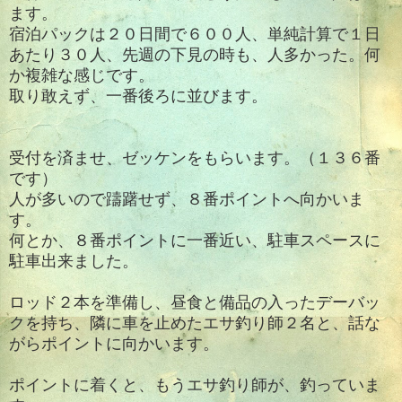
ます。
宿泊パックは２０日間で６００人、単純計算で１日
あたり３０人、先週の下見の時も、人多かった。何
か複雑な感じです。
取り敢えず、一番後ろに並びます。
受付を済ませ、ゼッケンをもらいます。（１３６番
です）
人が多いので躊躇せず、８番ポイントへ向かいま
す。
何とか、８番ポイントに一番近い、駐車スペースに
駐車出来ました。
ロッド２本を準備し、昼食と備品の入ったデーバッ
クを持ち、
隣に車を止めたエサ釣り師２名と、話な
がらポイントに向かいます。
ポイントに着くと、もうエサ釣り師が、釣っていま