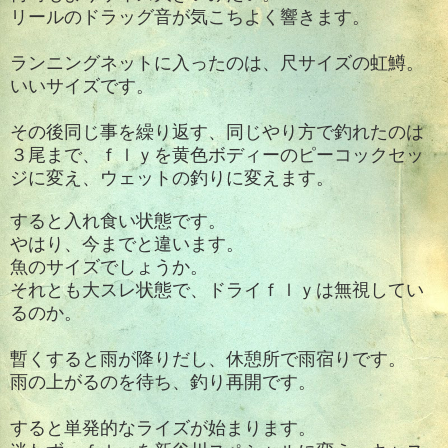
リールのドラッグ音が気こちよく響きます。
ランニングネットに入ったのは、尺サイズの虹鱒。
いいサイズです。
その後同じ事を繰り返す、同じやり方で釣れたのは
３尾まで、ｆｌｙを黄色ボディーのピーコックセッ
ジに変え、ウェットの釣りに変えます。
すると入れ食い状態です。
やはり、今までと違います。
魚のサイズでしょうか。
それとも大スレ状態で、ドライｆｌｙは無視してい
るのか。
暫くすると雨が降りだし、休憩所で雨宿りです。
雨の上がるのを待ち、釣り再開です。
すると単発的なライズが始まります。