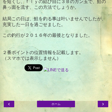
を短くし、ｆｌｙの結び目に３Ｂのガン玉で、鮭の
鼻っ面を流す、この方法でしょうか。
結局この日は、鮭を釣る事は叶いませんでしたが、
充実した一日を過ごせました。
この釣行が２０１６年の最後となりました。
２番ポイントの位置情報を記載します。
（スマホでは表示しません）
‹
›
ホーム