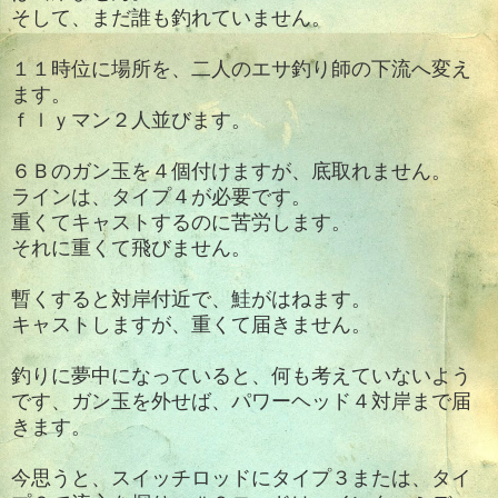
そして、まだ誰も釣れていません。
１１時位に場所を、二人のエサ釣り師の下流へ変え
ます。
ｆｌｙマン２人並びます。
６Ｂのガン玉を４個付けますが、底取れません。
ラインは、タイプ４が必要です。
重くてキャストするのに苦労します。
それに重くて飛びません。
暫くすると対岸付近で、鮭がはねます。
キャストしますが、重くて届きません。
釣りに夢中になっていると、何も考えていないよう
です、ガン玉を外せば、パワーヘッド４対岸まで届
きます。
今思うと、スイッチロッドにタイプ３または、タイ