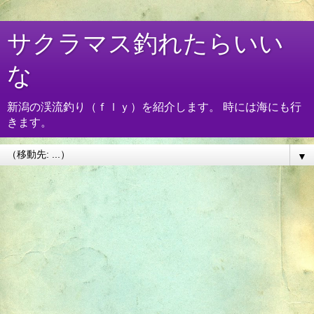
サクラマス釣れたらいい
な
新潟の渓流釣り（ｆｌｙ）を紹介します。 時には海にも行
きます。
▼