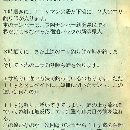
１時過ぎに、ｆｌｙマンの居た下流に、２人のエサ
釣り師が入ります。
車のナンバーは、長岡ナンバー新潟県民です。
私だけじゃなかった宿泊パックの新潟県人。
３時近くに、また上流のエサ釣り師が鮭を釣りま
す。
そして下流のエサ釣り師も鮭を釣ります。
エサ釣りに近い方法で釣っているつもりです、ただ
ｆｌｙとタコベイトに、短冊に切ったサンマ、この
違いは何なのか。
ｆｌｙは軽く、浮いてきてしまい、鮭の上を流れる
ていく為鮭は無反応、エサは重く鮭の目の前を流れ
る。
この違いなのか、次回はガン玉からｆｌｙ迄の距離