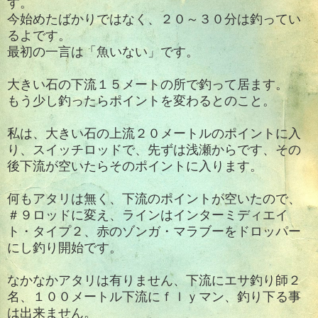
す。
今始めたばかりではなく、２０～３０分は釣ってい
るよです。
最初の一言は「魚いない」です。
大きい石の下流１５メートの所で釣って居ます。
もう少し釣ったらポイントを変わるとのこと。
私は、大きい石の上流２０メートルのポイントに入
り、スイッチロッドで、先ずは浅瀬からです、その
後下流が空いたらそのポイントに入ります。
何もアタリは無く、下流のポイントが空いたので、
＃９ロッドに変え、ラインはインターミディエイ
ト・タイプ２、赤のゾンガ・マラブーをドロッパー
にし釣り開始です。
なかなかアタリは有りません、下流にエサ釣り師２
名、１００メートル下流にｆｌｙマン、釣り下る事
は出来ません。