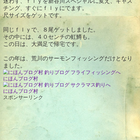
迷わず、ｆｌｙを新谷川スペシャルに変え、キャス
チング、すぐにｆｌｙにでます。
尺サイズをゲットです。
同じｆｌｙで、８尾ゲットしました。
その中には、４０センチの虹鱒も。
この日は、大満足で帰宅です。
この年は、荒川のサーモンフィッシングだけとなり
ました。
にほんブログ村
にほんブログ村
スポンサーリンク