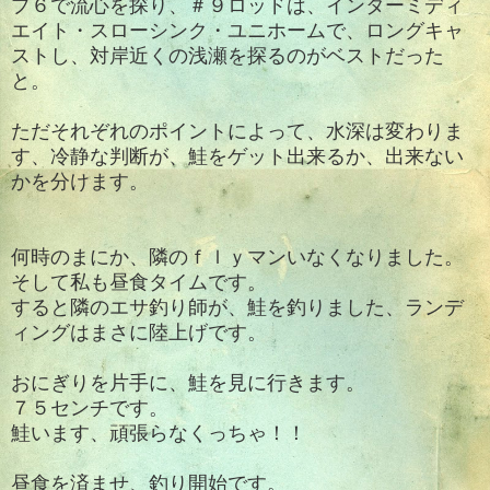
プ６で流心を探り、＃９ロッドは、インターミディ
エイト・スローシンク・ユニホームで、ロングキャ
ストし、対岸近くの浅瀬を探るのがベストだった
と。
ただそれぞれのポイントによって、水深は変わりま
す、冷静な判断が、鮭をゲット出来るか、出来ない
かを分けます。
何時のまにか、隣のｆｌｙマンいなくなりました。
そして私も昼食タイムです。
すると隣のエサ釣り師が、鮭を釣りました、ランデ
ィングはまさに陸上げです。
おにぎりを片手に、鮭を見に行きます。
７５センチです。
鮭います、頑張らなくっちゃ！！
昼食を済ませ、釣り開始です。