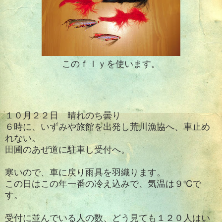
このｆｌｙを使います。
１０月２２日 晴れのち曇り
６時に、いずみや旅館を出発し荒川漁協へ、車止め
れない。
田圃のあぜ道に駐車し受付へ。
寒いので、車に戻り雨具を羽織ります。
この日はこの年一番の冷え込みで、気温は９℃で
す。
受付に並んでいる人の数、どう見ても１２０人はい