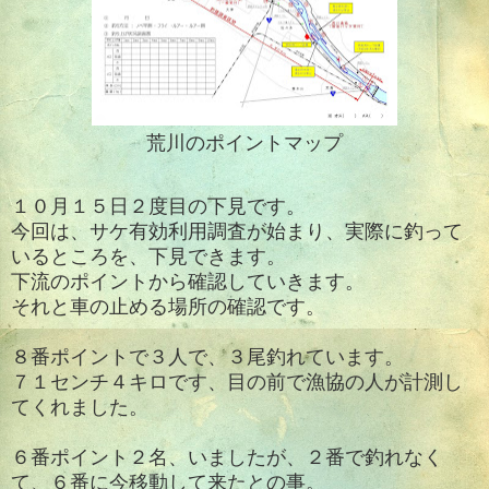
荒川のポイントマップ
１０月１５日２度目の下見です。
今回は、
サケ有効利用調査が始まり、実際に釣って
いるところを、下見できます。
下流のポイントから確認していきます。
それと車の止める場所の確認です。
８番ポイントで３人で、３尾釣れています。
７１センチ４キロです、目の前で漁協の人が計測し
てくれました。
６番ポイント２名、いましたが、２番で釣れなく
て、６番に今移動して来たとの事。