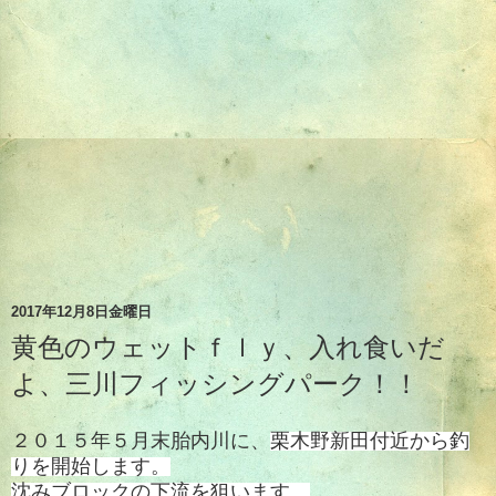
2017年12月8日金曜日
黄色のウェットｆｌｙ、入れ食いだ
よ、三川フィッシングパーク！！
２０１５年５月末胎内川に、
栗木野新田付近から釣
りを開始します。
沈みブロックの下流を狙います。