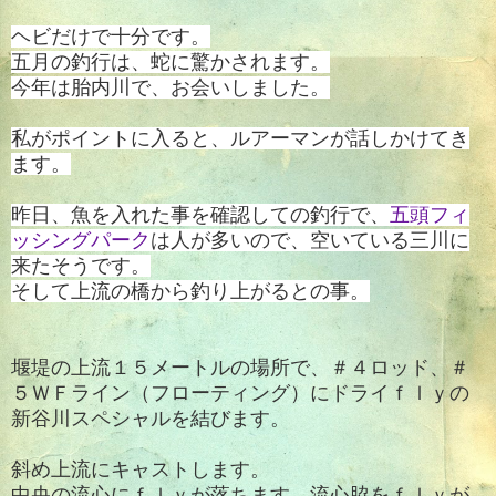
ヘビだけで十分です。
五月の釣行は、蛇に驚かされます。
今年は胎内川で、お会いしました。
私がポイントに入ると、ルアーマンが話しかけてき
ます。
昨日、魚を入れた事を確認しての釣行で、
五頭フィ
ッシングパーク
は人が多いので、空いている三川に
来たそうです。
そして上流の橋から釣り上がるとの事。
堰堤の上流１５メートルの場所で、＃４ロッド、＃
５ＷＦライン（フローティング）にドライｆｌｙの
新谷川スペシャルを結びます。
斜め上流にキャストします。
中央の流心にｆｌｙが落ちます、流心脇をｆｌｙが