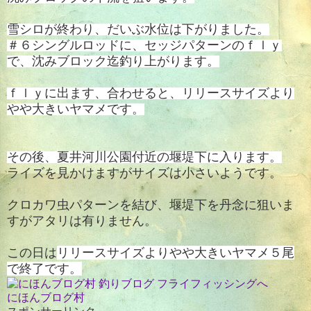
雪シロが終わり、だいぶ水位は下がりました。
＃６シングルロッドに、セッジパターンのｆｌｙ
で、沈みブロック迄釣り上がります。
ｆｌｙに出ます、合わせると、リリースサイズより
やや大きいヤマメです。
その後、夏井河川公園付近の堰堤下に入ります。
ライズを見かけますがサイズは小さいようです。
クロカワ虫パターンを結び、堰堤下を丹念に狙いま
すがアタリは有りません。
この日は
リリ
ースサイズよりやや大きいヤマメ５尾
で終了です。
にほんブログ村