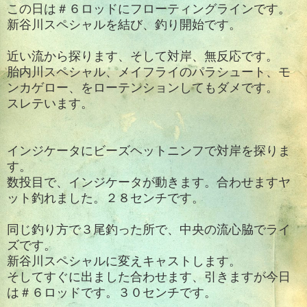
この日は＃６ロッドにフローティングラインです。
新谷川スペシャルを結び、釣り開始です。
近い流から探ります、そして対岸、無反応です。
胎内川スペシャル、メイフライのパラシュート、モ
ンカゲロー、をローテンションしてもダメです。
スレテいます。
インジケータにビーズヘットニンフで対岸を探りま
す。
数投目で、インジケータが動きます。合わせますヤ
ット釣れました。２８センチです。
同じ釣り方で３尾釣った所で、中央の流心脇でライ
ズです。
新谷川スペシャルに変えキャストします。
そしてすぐに出ました合わせます、引きますが今日
は＃６ロッドです。３０センチです。