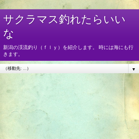
サクラマス釣れたらいい
な
新潟の渓流釣り（ｆｌｙ）を紹介します。 時には海にも行
きます。
▼