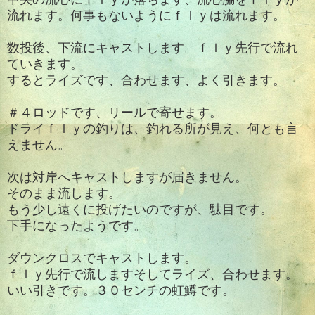
流れます。何事もないようにｆｌｙは流れます。
数投後、下流にキャストします。ｆｌｙ先行で流れ
ていきます。
するとライズです、合わせます、よく引きます。
＃４ロッドです、リールで寄せます。
ドライｆｌｙの釣りは、釣れる所が見え、何とも言
えません。
次は対岸へキャストしますが届きません。
そのまま流します。
もう少し遠くに投げたいのですが、駄目です。
下手になったようです。
ダウンクロスでキャストします。
ｆｌｙ先行で流しますそしてライズ、合わせます。
いい引きです。３０センチの虹鱒です。