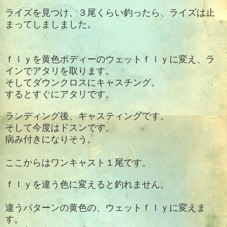
ライズを見つけ、３尾くらい釣ったら、ライズは止
まってしましました。
ｆｌｙを黄色ボディーのウェットｆｌｙに変え、ラ
インでアタリを取ります。
そしてダウンクロスにキャスチング。
するとすぐにアタリです。
ランディング後、キャスティングです。
そして今度はドスンです。
病み付きになりそう。
ここからはワンキャスト１尾です。
ｆｌｙを違う色に変えると釣れません。
違うパターンの黄色の、
ウェットｆｌｙに変えま
す。